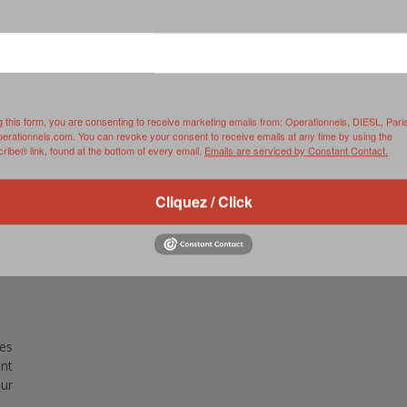
RVIE
SECURITY
HISTOIRE
2012
ÎNEMENT
TONOMIE
TRAINING
LE COIN DE LA « REDACCHEF »
2013
ORT
SURVIVAL / AUTONOMY / SPORT
L’ŒIL DE ROMAIN PETIT
2014
g this form, you are consenting to receive marketing emails from: Operationnels, DIESL, Pari
S
CURITÉ PRIVÉE
INDUSTRIES
JEUNES AUTEURS
2015
perationnels.com. You can revoke your consent to receive emails at any time by using the
ibe® link, found at the bottom of every email.
Emails are serviced by Constant Contact.
DUSTRIES
DOCUMENTATION THÉMATIQUE
2016
Cliquez / Click
RCES DE SÉCURITÉ ÉTRANGÈRES
VIDÉO
2017
PODCAST
2018
EVÈNEMENT
2019
2020
es
2021
nt
ur
2022