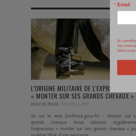
Email
MER
MER
MER
SU
SOUTIEN SANTÉ
FORMATION/ ENTRAÎNEMENT
FORMATION/ ENTRA
AU
SOUTIEN CARBURANT
INDUSTRIES
INDUSTRIES
SP
By submittin
MCO
ARMÉES ÉTRANGÈRES
ARMÉES ÉTRANGÈRE
SÉ
http://www.o
SafeUnsubscr
FORMATION/ ENTRAÎNEMENT
IN
INDUSTRIES
FO
ARMÉES ÉTRANGÈRES
L’ORIGINE MILITAIRE DE L’EXPRESSION
« MONTER SUR SES GRANDS CHEVAUX »
,
REVUE DE PRESSE
OCTOBRE 2, 2015
Vu sur le web (Defense.gouv.fr) – Monter sur s
grands chevaux Nous utilisons régulièreme
l’expression « monter sur ses grands chevaux » po
qualifier l’état d’une personne …