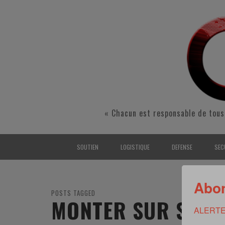
« Chacun est responsable de tous
SOUTIEN
LOGISTIQUE
DEFENSE
SEC
INTERARMÉES
INTERARMÉES
INTERARMÉES
SÉ
Abon
TERRE
TERRE
TERRE
RÉ
POSTS TAGGED
MONTER SUR SES 
ALERTE
AIR
AIR
AIR
FO