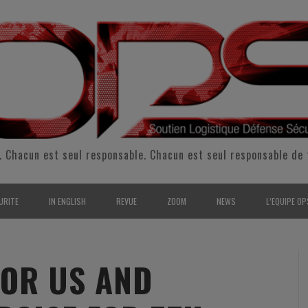
. Chacun est seul responsable. Chacun est seul responsable de 
URITE
IN ENGLISH
REVUE
ZOOM
NEWS
L’EQUIPE OP
CURITÉ INTÉRIEURE
SUPPORT & SUSTAINMENT
ENTRETIENS
2009
L’ÉQUIPE 
SERVE & GARDE NATIONALE
LOGISTIC / SUPPLY CHAIN
REPORTAGES
2010
POUR NOU
JOR US AND
RMATION/ ENTRAÎNEMENT
DEFENSE
ANALYSE
2011
KIT MEDIA