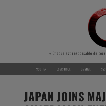
« Chacun est responsable de tous
SOUTIEN
LOGISTIQUE
DEFENSE
SEC
INTERARMÉES
INTERARMÉES
INTERARMÉES
SÉ
TERRE
TERRE
TERRE
RÉ
JAPAN JOINS MA
AIR
AIR
AIR
FO