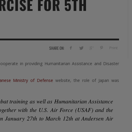
RCISE FOR 5TH
RVIE
SECURITY
HISTOIRE
2012
ÎNEMENT
TONOMIE
TRAINING
LE COIN DE LA « REDACCHEF »
2013
ORT
SURVIVAL / AUTONOMY / SPORT
L’ŒIL DE ROMAIN PETIT
2014
S
CURITÉ PRIVÉE
INDUSTRIES
JEUNES AUTEURS
2015
Print
SHARE ON:
DUSTRIES
DOCUMENTATION THÉMATIQUE
2016
cooperate in providing Humanitarian Assistance and Disaster
RCES DE SÉCURITÉ ÉTRANGÈRES
VIDÉO
2017
PODCAST
2018
panese Ministry of Defense
website, the role of Japan was
EVÈNEMENT
2019
mbat training as well as Humanitarian Assistance
2020
ogether with the U.S. Air Force (USAF) and the
2021
om January 27th to March 12th at Andersen Air
2022