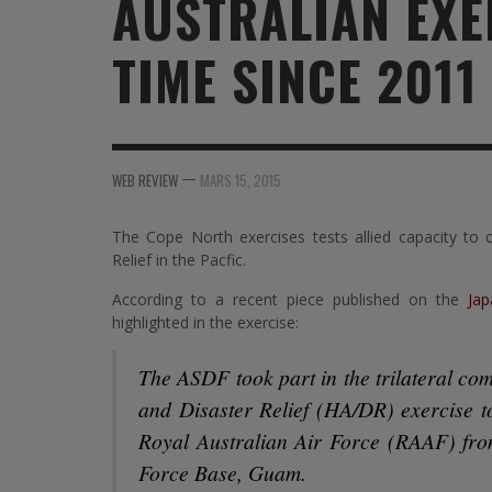
AUSTRALIAN EXE
MER
MER
MER
SU
TIME SINCE 2011
SOUTIEN SANTÉ
FORMATION/ ENTRAÎNEMENT
FORMATION/ ENTRA
AU
SOUTIEN CARBURANT
INDUSTRIES
INDUSTRIES
SP
MCO
ARMÉES ÉTRANGÈRES
ARMÉES ÉTRANGÈRE
SÉ
—
WEB REVIEW
MARS 15, 2015
FORMATION/ ENTRAÎNEMENT
IN
The Cope North exercises tests allied capacity to 
INDUSTRIES
FO
Relief in the Pacfic.
ARMÉES ÉTRANGÈRES
According to a recent piece published on the
Ja
highlighted in the exercise:
The ASDF took part in the trilateral co
and Disaster Relief (HA/DR) exercise t
Royal Australian Air Force (RAAF) fr
Force Base, Guam.