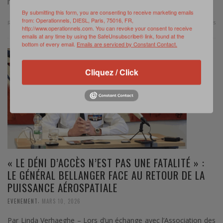
l’épreuve la capacité des …
By submitting this form, you are consenting to receive marketing emails
from: Operationnels, DIESL, Paris, 75016, FR,
0 Comments
Read more
http://www.operationnels.com. You can revoke your consent to receive
emails at any time by using the SafeUnsubscribe® link, found at the
bottom of every email.
Emails are serviced by Constant Contact.
Cliquez / Click
« LE DÉNI D’ACCÈS N’EST PAS UNE FATALITÉ » :
LE GÉNÉRAL BELLANGER FACE AU RETOUR DE LA
PUISSANCE AÉROSPATIALE
,
EVENEMENT
MARS 10, 2026
Par Linda Verhaeghe – Lors d’un échange avec l’Association des