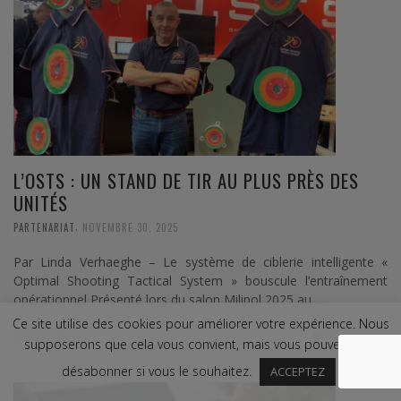
L’OSTS : UN STAND DE TIR AU PLUS PRÈS DES
UNITÉS
,
PARTENARIAT
NOVEMBRE 30, 2025
Par Linda Verhaeghe – Le système de ciblerie intelligente «
Optimal Shooting Tactical System » bouscule l’entraînement
opérationnel Présenté lors du salon Milipol 2025 au …
Ce site utilise des cookies pour améliorer votre expérience. Nous
0 Comments
Read more
supposerons que cela vous convient, mais vous pouvez vous
désabonner si vous le souhaitez.
ACCEPTEZ