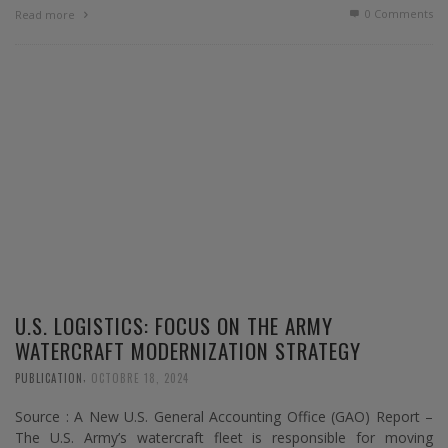
0 Comments
Read more
U.S. LOGISTICS: FOCUS ON THE ARMY
WATERCRAFT MODERNIZATION STRATEGY
,
PUBLICATION
OCTOBRE 18, 2024
Source : A New U.S. General Accounting Office (GAO) Report –
The U.S. Army’s watercraft fleet is responsible for moving