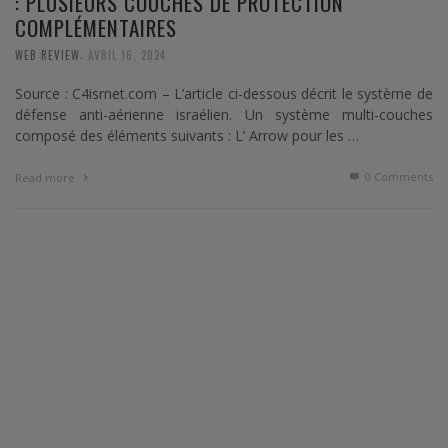
: PLUSIEURS COUCHES DE PROTECTION
COMPLÉMENTAIRES
,
WEB REVIEW
AVRIL 16, 2024
Source : C4isrnet.com – L’article ci-dessous décrit le système de
défense anti-aérienne israélien. Un système multi-couches
composé des éléments suivants : L’ Arrow pour les …
0 Comments
Read more