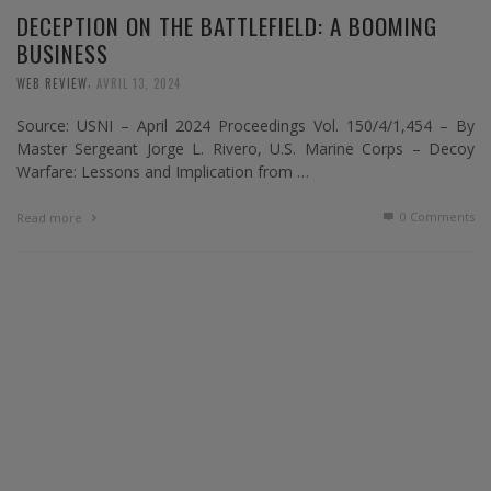
DECEPTION ON THE BATTLEFIELD: A BOOMING
BUSINESS
,
WEB REVIEW
AVRIL 13, 2024
Source: USNI – April 2024 Proceedings Vol. 150/4/1,454 – By
Master Sergeant Jorge L. Rivero, U.S. Marine Corps – Decoy
Warfare: Lessons and Implication from …
0 Comments
Read more