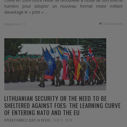
Créée en 2009 notre revue se renouvelle à l’issue de son 60ème
numéro pour adopter un nouveau format mixte mêlant
davantage le « print » …
0 Comments
Read more
LITHUANIAN SECURITY OR THE NEED TO BE
SHELTERED AGAINST FOES: THE LEARNING CURVE
OF ENTERING NATO AND THE EU
,
OPERATIONNELS SLDS LA REVUE
JUIN 9, 2024