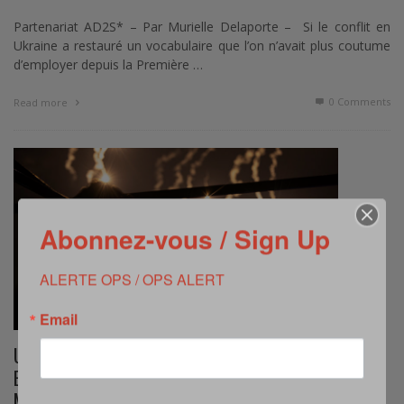
Partenariat AD2S* – Par Murielle Delaporte – Si le conflit en
Ukraine a restauré un vocabulaire que l’on n’avait plus coutume
d’employer depuis la Première …
0 Comments
Read more
Abonnez-vous / Sign Up
ALERTE OPS / OPS ALERT
Email
USMC FORCE DESIGN 2030’S IMPACT:
ENHANCING THE « CAPABILITY OF SENSING AND
MAKING SENSE »