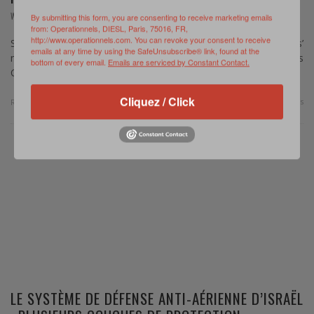
,
WEB REVIEW
MAI 3, 2024
By submitting this form, you are consenting to receive marketing emails
from: Operationnels, DIESL, Paris, 75016, FR,
http://www.operationnels.com. You can revoke your consent to receive
Source: marinecorpstimes.com – Todd South – Marine Corps’
emails at any time by using the SafeUnsubscribe® link, found at the
new Force Design approaches are paying off in operations
bottom of every email.
Emails are serviced by Constant Contact.
Changes made to the Marine Corps structure, equipment …
Cliquez / Click
0 Comments
Read more
LE SYSTÈME DE DÉFENSE ANTI-AÉRIENNE D’ISRAËL