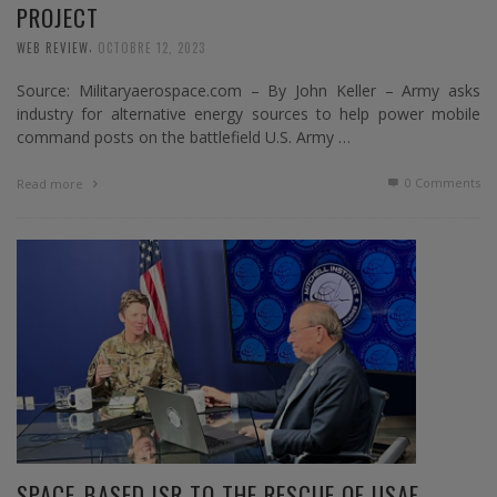
PROJECT
,
WEB REVIEW
OCTOBRE 12, 2023
Source: Militaryaerospace.com – By John Keller – Army asks
industry for alternative energy sources to help power mobile
command posts on the battlefield U.S. Army …
0 Comments
Read more
SPACE-BASED ISR TO THE RESCUE OF USAF