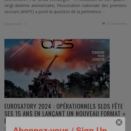
vingt-dixième anniversaire, l’Association nationale des premiers
secours (ANPS) a posé la question de la pertinence …
0 Comments
Read more
EUROSATORY 2024 : OPÉRATIONNELS SLDS FÊTE
SES 15 ANS EN LANÇANT UN NOUVEAU FORMAT «
BEST OPS »
Abonnez-vous / Sign Up
,
OPERATIONNELS SLDS LA REVUE
JUIN 11, 2024