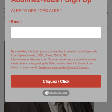
Créée en 2009 notre revue se renouvelle à l’issue de son 60ème
ALERTE OPS / OPS ALERT
numéro pour adopter un nouveau format mixte mêlant
davantage le « print » …
Email
0 Comments
Read more
By submitting this form, you are consenting to receive marketing emails
from: Operationnels, DIESL, Paris, 75016, FR,
http://www.operationnels.com. You can revoke your consent to receive
emails at any time by using the SafeUnsubscribe® link, found at the
bottom of every email.
Emails are serviced by Constant Contact.
Cliquez / Click