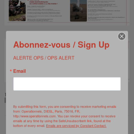
Abonnez-vous / Sign Up
ALERTE OPS / OPS ALERT
Email
TAGS:
BEST OPS 2024
EUROSATORY 2024
OPERATIONNELS SLDS
By submitting this form, you are consenting to receive marketing emails
from: Operationnels, DIESL, Paris, 75016, FR,
http://www.operationnels.com. You can revoke your consent to receive
emails at any time by using the SafeUnsubscribe® link, found at the
bottom of every email.
Emails are serviced by Constant Contact.