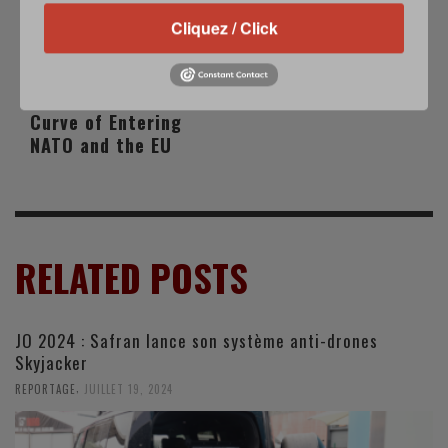
PREVIOUS POST
NEXT POST
Lithuanian Security
Eurosatory 2024:
Cliquez / Click
or the Need to be
Meet the EC
Sheltered Against
Compliance Team
Foes: The Learning
Curve of Entering
NATO and the EU
RELATED POSTS
JO 2024 : Safran lance son système anti-drones
Skyjacker
,
REPORTAGE
JUILLET 19, 2024