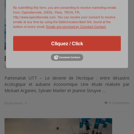
By submitting this form, you are consenting to receive marketing emails
from: Operationnels, DIESL, Paris, 75016, FR,
http://www.operationnels.com. You can revoke your consent to receive
emails at any time by using the SafeUnsubscribe® link, found at the
bottom of every email.
Emails are serviced by Constant Contact.
Cliquez / Click
ETUDE UTT SUR LE DEVENIR DE L’ARCTIQUE
,
JEUNES AUTEURS
SEPTEMBRE 22, 2023
Partenariat UTT – Le devenir de l’Arctique : entre désastre
écologique et aubaine économique Une étude réalisée par
Mickaël Arganini, Sylvain Marlier et Jeanne Struyve …
0 Comments
Read more