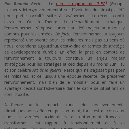
1
Par Romain Petit –
Le
dernier rapport du GIEC
(Groupe
d’experts intergouvernemental sur l’évolution du climat) a été
pour partie occulté suite à l’avènement du récent conflit
ukrainien. Or, à l’heure du réchauffement climatique,
l’environnement s’impose comme un défi majeur pour tous y
compris pour les armées.
De facto
, l’environnement a toujours
représenté une priorité pour les militaires mais pas au sens où
nous l’entendons aujourd’hui, c’est-à-dire en termes de stratégie
de développement durable. En effet, la prise en compte de
l’environnement a toujours constitué un enjeu majeur
stratégique pour les stratèges et ceci depuis au moins Sun Tsu
et son célèbre
Art de la guerre
. Reste qu’il ne s’agissait pas pour
les militaires, et ce jusqu’à une époque récente, de préserver
l’environnement, mais bien de le modifier pour en faire un
avantage décisif sur l’adversaire dans le cadre de situations de
conflictualité.
A l’heure où les impacts pluriels des bouleversements
climatiques nous affectent puissamment, force est de constater
que les armées occidentales et notamment françaises
transforment leur rapport à l’environnement et à sa
préservation. Ceci est tout du moins exact en temps de paix,