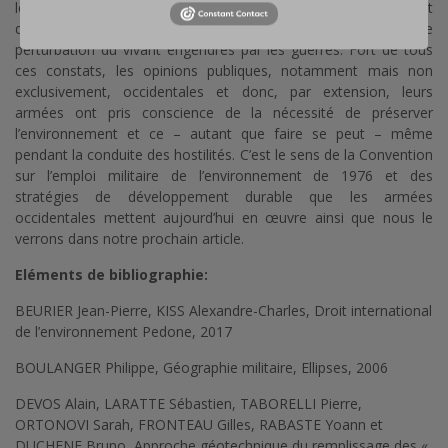
les conséquences des conflits armés en termes de déplacement
de populations ne font que s’ajouter à la liste des effets de
perturbation du vivant engendrés par les guerres. Fort de tous
ces constats, les opinions publiques, notamment mais non
exclusivement, occidentales et donc, par extension, leurs
armées ont pris conscience de la nécessité de préserver
l’environnement et ce – autant que faire se peut – même
pendant la conduite des hostilités. C’est le sens de la Convention
sur l’emploi militaire de l’environnement de 1976 et des
stratégies de développement durable que les armées
occidentales mettent aujourd’hui en œuvre ainsi que nous le
verrons dans notre prochain article.
Eléments de bibliographie:
BEURIER Jean-Pierre, KISS Alexandre-Charles, Droit international
de l’environnement Pedone, 2017
BOULANGER Philippe, Géographie militaire, Ellipses, 2006
DEVOS Alain
,
LARATTE Sébastien
, TABORELLI Pierre,
ORTONOVI Sarah, FRONTEAU Gilles, RABASTE Yoann et
DUCHENE Bruno, Approche géotechnique du remplissage des «