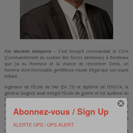
Par Murielle Delaporte –
C’est lorsqu’il commandait le CSFA
(Commandement du soutien des forces aériennes) à Bordeaux
que j’ai eu l’honneur et la chance de rencontrer Denis, un
homme dont l’incroyable gentillesse n’avait d’égal que son esprit
brillant.
Ingénieur de l’École de l’Air (EA 73) et diplômé de l’ENSTA, le
général Guignot avait intégré l’École de guerre et fut auditeur du
CHEM et de l’IHEDN. Officier ingénieur mécanicien de l’armée de
l’Air pendant près de quarante ans, il mena de nombreuses
Abonnez-vous / Sign Up
missions, dont celles de directeur technique du centre
d’expérimentation de l’armée de l’Air et de responsable de la
ALERTE OPS / OPS ALERT
maintenance et de la logistique à l’état-major de l’armée de l’Air.
Il participa à la réforme AIR 2010 et fut l’un des architectes de la