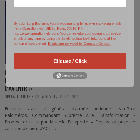
By submitting this form, you are consenting to receive marketing emails
from: Operationnels, DIESL, Paris, 75016, FR,
http://www.operationnels.com. You can revoke your consent to receive
emails at any time by using the SafeUnsubscribe® link, found at the
bottom of every email.
Emails are serviced by Constant Contact.
Cliquez / Click
GÉNÉRAL PALOMÉROS, SUPREME ALLIED
COMMANDER TRANSFORMATION : « DÉFRICHER
L’AVENIR »
,
OPERATIONNELS SLDS LA REVUE
JUIN 1, 2014
Entretien avec le général d’armée aérienne Jean-Paul
Paloméros, Commandant Suprême Allié Transformation /
Propos recueillis par Murielle Delaporte – Depuis sa prise de
commandement d’ACT …