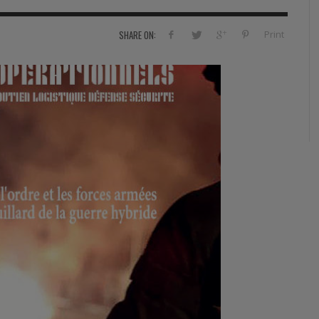
RVIE
SECURITY
HISTOIRE
2012
Print
SHARE ON:
ÎNEMENT
TONOMIE
TRAINING
LE COIN DE LA « REDACCHEF »
2013
ORT
SURVIVAL / AUTONOMY / SPORT
L’ŒIL DE ROMAIN PETIT
2014
S
CURITÉ PRIVÉE
INDUSTRIES
JEUNES AUTEURS
2015
DUSTRIES
DOCUMENTATION THÉMATIQUE
2016
RCES DE SÉCURITÉ ÉTRANGÈRES
VIDÉO
2017
PODCAST
2018
EVÈNEMENT
2019
2020
2021
2022