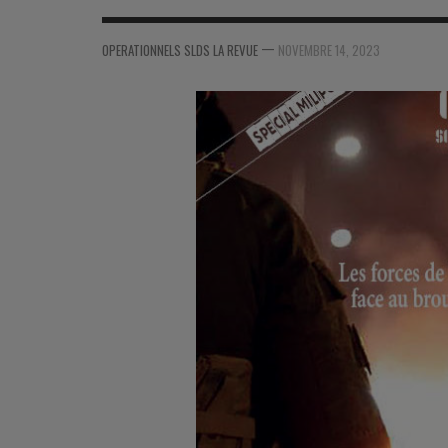
MER
MER
MER
SU
—
OPERATIONNELS SLDS LA REVUE
NOVEMBRE 14, 2023
SOUTIEN SANTÉ
FORMATION/ ENTRAÎNEMENT
FORMATION/ ENTRA
AU
SOUTIEN CARBURANT
INDUSTRIES
INDUSTRIES
SP
MCO
ARMÉES ÉTRANGÈRES
ARMÉES ÉTRANGÈRE
SÉ
FORMATION/ ENTRAÎNEMENT
IN
INDUSTRIES
FO
ARMÉES ÉTRANGÈRES