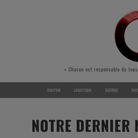
« Chacun est responsable de tous
SOUTIEN
LOGISTIQUE
DEFENSE
SEC
INTERARMÉES
INTERARMÉES
INTERARMÉES
SÉ
TERRE
TERRE
TERRE
RÉ
NOTRE DERNIER 
AIR
AIR
AIR
FO