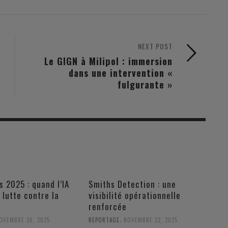
NEXT POST
Le GIGN à Milipol : immersion
dans une intervention «
fulgurante »
s 2025 : quand l’IA
Smiths Detection : une
a lutte contre la
visibilité opérationnelle
renforcée
,
OVEMBRE 26, 2025
REPORTAGE
NOVEMBRE 22, 2025