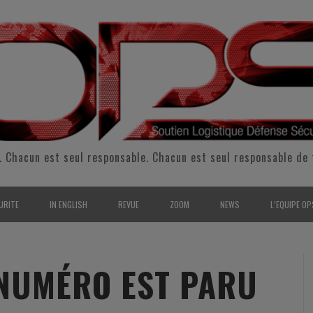
. Chacun est seul responsable. Chacun est seul responsable de 
URITE
IN ENGLISH
REVUE
ZOOM
NEWS
L’EQUIPE OP
CURITÉ INTÉRIEURE
SUPPORT & SUSTAINMENT
ENTRETIENS
2009
L’ÉQUIPE 
SERVE & GARDE NATIONALE
LOGISTIC / SUPPLY CHAIN
REPORTAGES
2010
POUR NOU
NUMÉRO EST PARU
RMATION/ ENTRAÎNEMENT
DEFENSE
ANALYSE
2011
KIT MEDIA