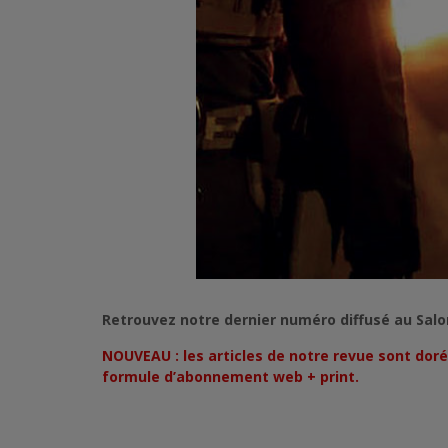
Retrouvez notre dernier numéro diffusé au Salon 
NOUVEAU : les articles de notre revue sont doré
formule d’abonnement web + print.