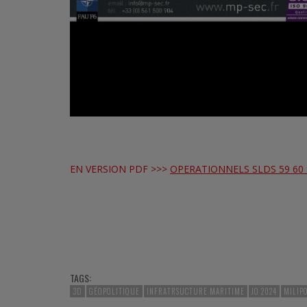
EN VERSION PDF >>>
OPERATIONNELS SLDS 59 60
TAGS:
3D
GÉOPOLITIQUE
INFRATRSUCTURE MARITIME
JO 2024
MILIPO