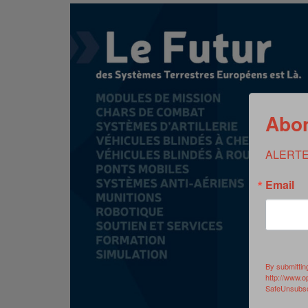
Abon
ALERTE
Email
By submittin
http://www.o
SafeUnsubscr