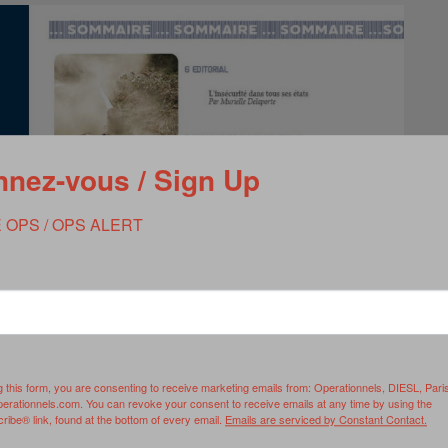
nez-vous / Sign Up
 OPS / OPS ALERT
g this form, you are consenting to receive marketing emails from: Operationnels, DIESL, Pari
perationnels.com. You can revoke your consent to receive emails at any time by using the
ibe® link, found at the bottom of every email.
Emails are serviced by Constant Contact.