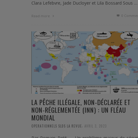
Clara Lefebvre, Jade Ducloyer et Lila Bossard Sous …
0 Commen
Read more
LA PÊCHE ILLÉGALE, NON-DÉCLARÉE ET
NON-RÉGLEMENTÉE (INN) : UN FLÉAU
MONDIAL
,
OPERATIONNELS SLDS LA REVUE
AVRIL 3, 2023
Par Romain Petit – Un problème majeur de sécuri