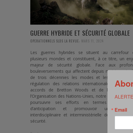
GUERRE HYBRIDE ET SÉCURITÉ GLOBALE
,
OPERATIONNELS SLDS LA REVUE
MARS 11, 2024
Les guerres hybrides se situent au carrefour 
plusieurs mondes et constituent, à ce titre, un en
majeur de sécurité globale. Face aux profon
bouleversements qui affectent depuis maintenant p
de trois décennies les modes et les instances 
Abon
régulation des relations internationales hérités 
accords de Bretton Woods et de la création 
l’Organisation des Nations-Unies, notre pays se doit
ALERTE
poursuivre ses efforts en termes d’analyse 
d’anticipation et promouvoir une approc
Email
interdisciplinaire et interministérielle de la notion
sécurité.