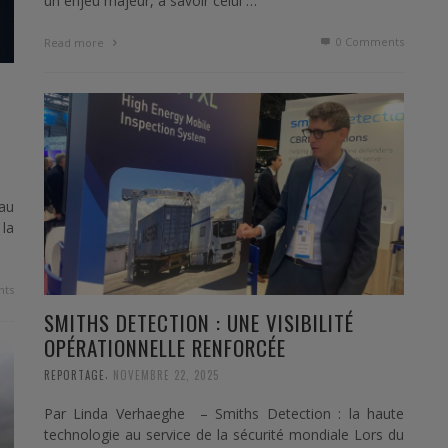
un enjeu majeur, à savoir celui …
0 Comments
Read more
 au
la
ts
SMITHS DETECTION : UNE VISIBILITÉ
OPÉRATIONNELLE RENFORCÉE
,
REPORTAGE
NOVEMBRE 22, 2025
Par Linda Verhaeghe – Smiths Detection : la haute
technologie au service de la sécurité mondiale Lors du