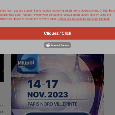
ts
Par Linda Verhaeghe – En plein coeur du salon mondial
g this form, you are consenting to receive marketing emails from: Operationnels, DIESL, Pari
perationnels.com. You can revoke your consent to receive emails at any time by using the
de la sûreté et de la sécurité, le Groupement
ibe® link, found at the bottom of every email.
Emails are serviced by Constant Contact.
d’intervention de la gendarmerie nationale a …
0 Comments
Read more
Cliquez / Click
on
tre