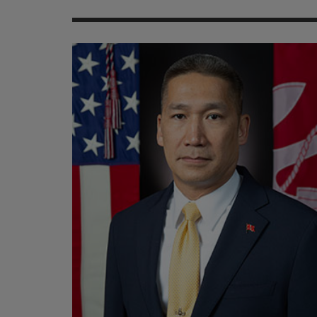
MER
MER
MER
SU
SOUTIEN SANTÉ
FORMATION/ ENTRAÎNEMENT
FORMATION/ ENTRA
AU
SOUTIEN CARBURANT
INDUSTRIES
INDUSTRIES
SP
MCO
ARMÉES ÉTRANGÈRES
ARMÉES ÉTRANGÈRE
SÉ
FORMATION/ ENTRAÎNEMENT
IN
INDUSTRIES
FO
ARMÉES ÉTRANGÈRES