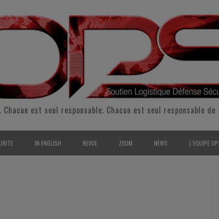
. Chacun est seul responsable. Chacun est seul responsable de 
URITE
IN ENGLISH
REVUE
ZOOM
NEWS
L’EQUIPE OP
CURITÉ INTÉRIEURE
SUPPORT & SUSTAINMENT
ENTRETIENS
2009
L’ÉQUIPE 
SERVE & GARDE NATIONALE
LOGISTIC / SUPPLY CHAIN
REPORTAGES
2010
POUR NOU
RMATION/ ENTRAÎNEMENT
DEFENSE
ANALYSE
2011
KIT MEDIA