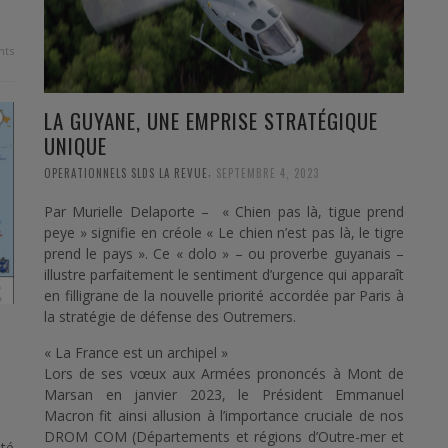
ts
LA GUYANE, UNE EMPRISE STRATÉGIQUE
UNIQUE
,
OPERATIONNELS SLDS LA REVUE
SEPTEMBRE 4, 2023
Par Murielle Delaporte – « Chien pas là, tigue prend
peye » signifie en créole « Le chien n’est pas là, le tigre
prend le pays ». Ce « dolo » – ou proverbe guyanais –
illustre parfaitement le sentiment d’urgence qui apparaît
en filligrane de la nouvelle priorité accordée par Paris à
la stratégie de défense des Outremers.
« La France est un archipel »
Lors de ses vœux aux Armées prononcés à Mont de
Marsan en janvier 2023, le Président Emmanuel
Macron fit ainsi allusion à l’importance cruciale de nos
DROM COM (Départements et régions d’Outre-mer et
té