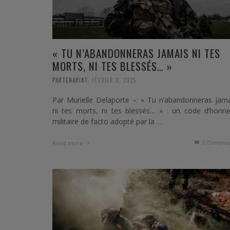
« TU N’ABANDONNERAS JAMAIS NI TES
MORTS, NI TES BLESSÉS… »
,
PARTENARIAT
FÉVRIER 8, 2025
Par Murielle Delaporte –: « Tu n’abandonneras jam
ni tes morts, ni tes blessés… » : un code d’honne
militaire de facto adopté par la …
0 Commen
Read more