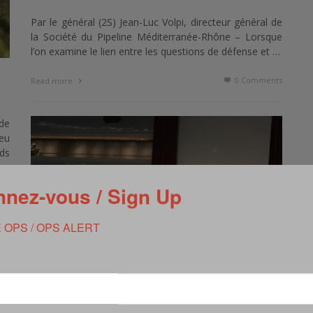
Par le général (2S) Jean-Luc Volpi, directeur général de
la Société du Pipeline Méditerranée-Rhône – Lorsque
l’on examine le lien entre les questions de défense et …
0 Comments
Read more
de
jeu
ds
lus
de
nez-vous / Sign Up
des
de
 de
 OPS / OPS ALERT
et
he
 de
LE GIGN À MILIPOL : IMMERSION DANS
UNE INTERVENTION « FULGURANTE »
,
REPORTAGE
NOVEMBRE 17, 2023