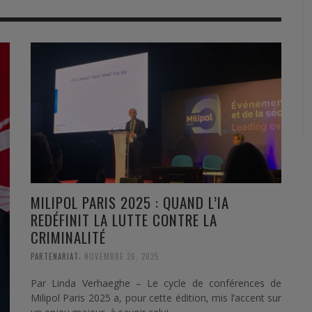
RVIE
SECURITY
HISTOIRE
2012
ÎNEMENT
TONOMIE
TRAINING
LE COIN DE LA « REDACCHEF »
2013
ORT
SURVIVAL / AUTONOMY / SPORT
L’ŒIL DE ROMAIN PETIT
2014
S
CURITÉ PRIVÉE
INDUSTRIES
JEUNES AUTEURS
2015
DUSTRIES
DOCUMENTATION THÉMATIQUE
2016
RCES DE SÉCURITÉ ÉTRANGÈRES
VIDÉO
2017
PODCAST
2018
MILIPOL PARIS 2025 : QUAND L’IA
REDÉFINIT LA LUTTE CONTRE LA
EVÈNEMENT
2019
CRIMINALITÉ
2020
,
PARTENARIAT
NOVEMBRE 26, 2025
2021
Par Linda Verhaeghe – Le cycle de conférences de
Milipol Paris 2025 a, pour cette édition, mis l’accent sur
2022