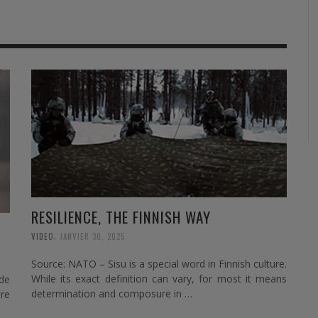
RVIE
SECURITY
HISTOIRE
2012
ÎNEMENT
TONOMIE
TRAINING
LE COIN DE LA « REDACCHEF »
2013
ORT
SURVIVAL / AUTONOMY / SPORT
L’ŒIL DE ROMAIN PETIT
2014
S
CURITÉ PRIVÉE
INDUSTRIES
JEUNES AUTEURS
2015
DUSTRIES
DOCUMENTATION THÉMATIQUE
2016
RCES DE SÉCURITÉ ÉTRANGÈRES
VIDÉO
2017
PODCAST
2018
RESILIENCE, THE FINNISH WAY
EVÈNEMENT
2019
,
VIDEO
JANVIER 30, 2025
2020
Source: NATO – Sisu is a special word in Finnish culture.
While its exact definition can vary, for most it means
de
2021
determination and composure in …
re
2022