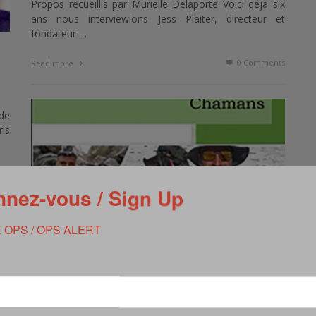
Propos recueillis par Murielle Delaporte Voici déjà six
ans nous interviewions Jess Plaiter, directeur et
fondateur …
0 Comments
Read more
de
ris
ts
nez-vous / Sign Up
 OPS / OPS ALERT
SOUTIEN AUX BLESSÉS DE GUERRE : LEVÉE
DE FONDS POUR CHAMANS OU LES
CHEMINS DE LA RECONSTRUCTION
,
EVENEMENT
MARS 15, 2023