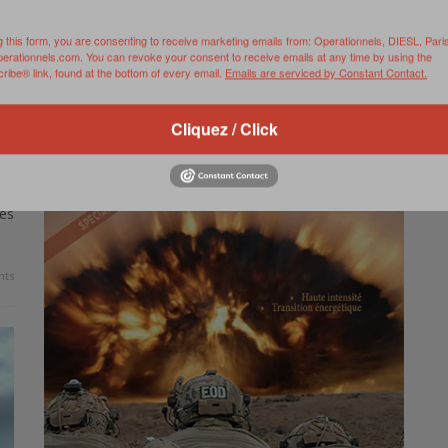
Source : Association Azventurier – Soutenu par Alain
g this form, you are consenting to receive marketing emails from: Operationnels, DIESL, Pari
perationnels.com. You can revoke your consent to receive emails at any time by using the
Figlarz, comédien et chorégraphe-metteur en scène de
ibe® link, found at the bottom of every email.
Emails are serviced by Constant Contact.
cascades français, ce projet consiste à partir en
expédition à …
Cliquez / Click
0 Comments
Read more
ux
de
es
ts