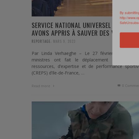
By submittin
http://www.o
SafeUnsubscr
SERVICE NATIONAL UNIVERSEL : « NOUS
AVONS APPRIS À SAUVER DES VIES ! »
,
REPORTAGE
MARS 9, 2023
Par Linda Verhaeghe – Le 27 février dernier, de
ministres ont fait le déplacement au Centre 
ressources, d’expertise et de performance sportiv
(CREPS) d’Ile-de-France, …
0 Commen
Read more