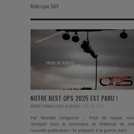
MER
MER
MER
SU
Rubrique SAS
SOUTIEN SANTÉ
FORMATION/ ENTRAÎNEMENT
FORMATION/ ENTRA
AU
SOUTIEN CARBURANT
INDUSTRIES
INDUSTRIES
SP
MCO
ARMÉES ÉTRANGÈRES
ARMÉES ÉTRANGÈRE
SÉ
FORMATION/ ENTRAÎNEMENT
IN
INDUSTRIES
FO
ARMÉES ÉTRANGÈRES
NOTRE BEST OPS 2025 EST PARU !
,
OPERATIONNELS SLDS LA REVUE
JUIN 18, 2025
Par Murielle Delaporte – Prise de risque, mo
d’emploi Voici le sommaire et l’éditorial de not
nouvelle publication ! Se préparer à la guerre dans …