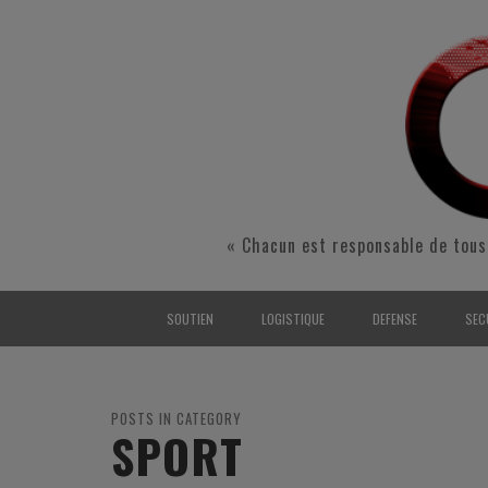
« Chacun est responsable de tous
SOUTIEN
LOGISTIQUE
DEFENSE
SEC
INTERARMÉES
INTERARMÉES
INTERARMÉES
SÉ
TERRE
TERRE
TERRE
RÉ
POSTS IN CATEGORY
SPORT
AIR
AIR
AIR
FO