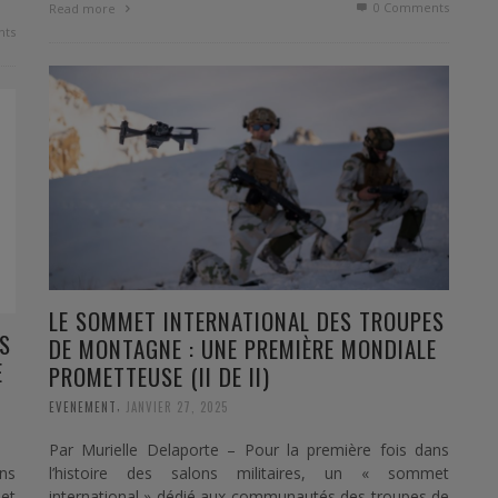
0 Comments
Read more
ts
LE SOMMET INTERNATIONAL DES TROUPES
S
DE MONTAGNE : UNE PREMIÈRE MONDIALE
E
PROMETTEUSE (II DE II)
,
EVENEMENT
JANVIER 27, 2025
Par Murielle Delaporte – Pour la première fois dans
ns
l’histoire des salons militaires, un « sommet
et
international » dédié aux communautés des troupes de