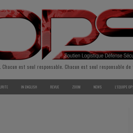
. Chacun est seul responsable. Chacun est seul responsable de 
URITE
IN ENGLISH
REVUE
ZOOM
NEWS
L’EQUIPE OP
CURITÉ INTÉRIEURE
SUPPORT & SUSTAINMENT
ENTRETIENS
2009
L’ÉQUIPE 
SERVE & GARDE NATIONALE
LOGISTIC / SUPPLY CHAIN
REPORTAGES
2010
POUR NOU
RMATION/ ENTRAÎNEMENT
DEFENSE
ANALYSE
2011
KIT MEDIA