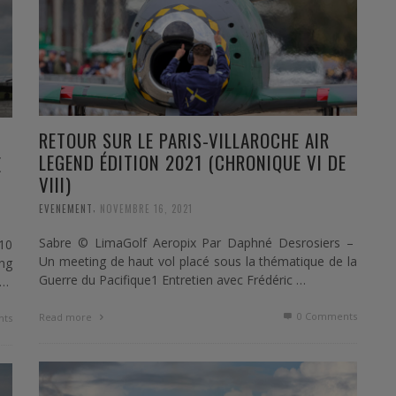
RETOUR SUR LE PARIS-VILLAROCHE AIR
LEGEND ÉDITION 2021 (CHRONIQUE VI DE
E
VIII)
,
EVENEMENT
NOVEMBRE 16, 2021
Sabre © LimaGolf Aeropix Par Daphné Desrosiers –
10
Un meeting de haut vol placé sous la thématique de la
ng
Guerre du Pacifique1 Entretien avec Frédéric …
 …
0 Comments
Read more
ts