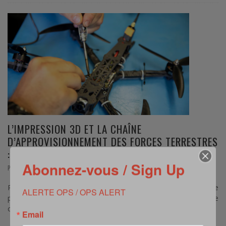
L’IMPRESSION 3D ET LA CHAÎNE
D’APPROVISIONNEMENT DES FORCES TERRESTRES
: UNE RÉVOLUTION DANS UNE RÉVOLUTION
Abonnez-vous / Sign Up
,
PARTENARIAT
NOVEMBRE 2, 2025
Par Murielle Delaporte – Cet article a fait l’objet d’une
ALERTE OPS / OPS ALERT
publication sur le site d’Eurosatory et est ici reproduit dans le
cadre d’un partenariat avec …
Email