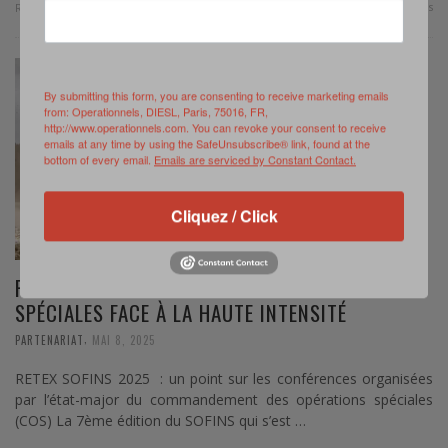
0 Comments
Read more
By submitting this form, you are consenting to receive marketing emails
from: Operationnels, DIESL, Paris, 75016, FR,
http://www.operationnels.com. You can revoke your consent to receive
emails at any time by using the SafeUnsubscribe® link, found at the
bottom of every email.
Emails are serviced by Constant Contact.
Cliquez / Click
RETEX SOFINS 2025 : L’ACTION DES FORCES
SPÉCIALES FACE À LA HAUTE INTENSITÉ
,
PARTENARIAT
MAI 8, 2025
RETEX SOFINS 2025 : un point sur les conférences organisées
par l’état-major du commandement des opérations spéciales
(COS) La 7ème édition du SOFINS qui s’est …