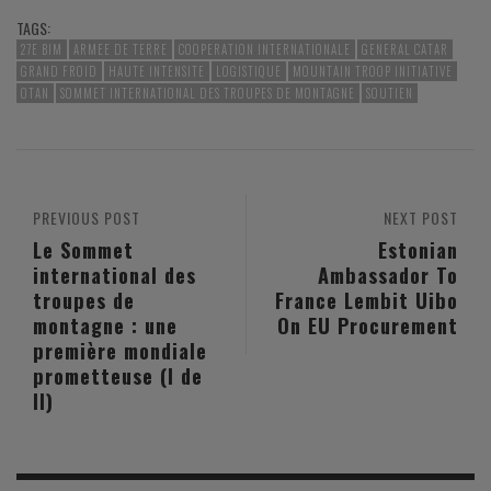
TAGS:
27E BIM
ARMEE DE TERRE
COOPERATION INTERNATIONALE
GENERAL CATAR
GRAND FROID
HAUTE INTENSITE
LOGISTIQUE
MOUNTAIN TROOP INITIATIVE
OTAN
SOMMET INTERNATIONAL DES TROUPES DE MONTAGNE
SOUTIEN
PREVIOUS POST
NEXT POST
Le Sommet
Estonian
international des
Ambassador To
troupes de
France Lembit Uibo
montagne : une
On EU Procurement
première mondiale
prometteuse (I de
II)