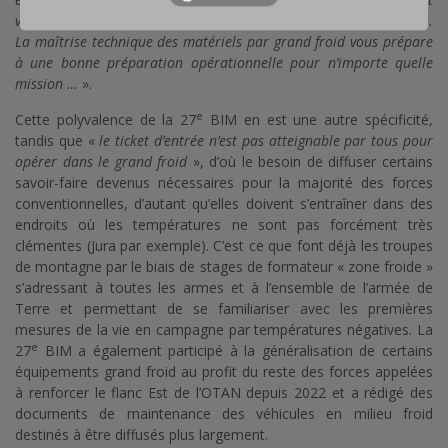
vous prépare à des engagements dans tous les milieux exigeants.
La maîtrise technique des matériels par grand froid vous prépare
à une bonne préparation opérationnelle pour n’importe quelle
mission …
».
e
Cette polyvalence de la 27
BIM en est une autre spécificité,
tandis que «
le ticket d’entrée n’est pas atteignable par tous pour
opérer dans le grand froid
», d’où le besoin de diffuser certains
savoir-faire devenus nécessaires pour la majorité des forces
conventionnelles, d’autant qu’elles doivent s’entraîner dans des
endroits où les températures ne sont pas forcément très
clémentes (Jura par exemple). C’est ce que font déjà les troupes
de montagne par le biais de stages de formateur « zone froide »
s’adressant à toutes les armes et à l’ensemble de l’armée de
Terre et permettant de se familiariser avec les premières
mesures de la vie en campagne par températures négatives. La
e
27
BIM a également participé à la généralisation de certains
équipements grand froid au profit du reste des forces appelées
à renforcer le flanc Est de l’OTAN depuis 2022 et a rédigé des
documents de maintenance des véhicules en milieu froid
destinés à être diffusés plus largement.