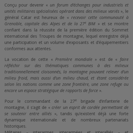
Conçu pour devenir «
un forum d’échanges pour industriels et
unités militaires spécialisées opérant dans des milieux variés
», le
général Catar est heureux de «
recevoir cette communauté à
e
Grenoble, capitale des Alpes et de la 27
BIM
» et se montre
confiant dans la réussite de la première édition du Sommet
international des Troupes de montagne, lequel enregistre déjà
une participation et un volume d’exposants et d’équipementiers
conformes aux attentes.
La vocation de cette «
Première mondiale
» est de «
faire
réfléchir sur des thématiques communes à des milieux
traditionnellement cloisonnés, la montagne pouvant relever d’un
milieu froid, mais aussi d’un milieu chaud, et étant considérée
selon les nations comme une zone frontière, une zone refuge ou
encore un espace stratégique de rapports de force
».
e
Pour le commandant de la 27
brigade d’infanterie de
montagne, il s’agit de «
créer un esprit de cordée permettant de
se soutenir entre alliés
», tandis qu’existent déjà une forte
dynamique internationale et de nombreux partenariats
historiques.
Militaires – interarmes, interarmées et interalliés – et