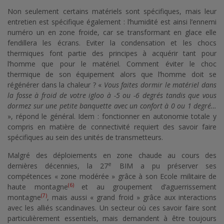
Non seulement certains matériels sont spécifiques, mais leur
entretien est spécifique également : l’humidité est ainsi l’ennemi
numéro un en zone froide, car se transformant en glace elle
fendillera les écrans. Eviter la condensation et les chocs
thermiques font partie des principes à acquérir tant pour
l’homme que pour le matériel. Comment éviter le choc
thermique de son équipement alors que l’homme doit se
régénérer dans la chaleur ? «
Vous faites dormir le matériel dans
la fosse à froid de votre igloo à -5 ou -6 degrés tandis que vous
dormez sur une petite banquette avec un confort à 0 ou 1 degré…
», répond le général. Idem : fonctionner en autonomie totale y
compris en matière de connectivité requiert des savoir faire
spécifiques au sein des unités de transmetteurs.
Malgré des déploiements en zone chaude au cours des
e
dernières décennies, la 27
BIM a pu préserver ses
compétences « zone modérée » grâce à son Ecole militaire de
(6)
haute montagne
et au groupement d’aguerrissement
(7)
montagne
, mais aussi « grand froid » grâce aux interactions
avec les alliés scandinaves. Un secteur où ces savoir faire sont
particulièrement essentiels, mais demandent à être toujours