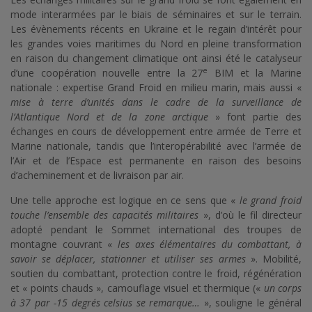
mode interarmées par le biais de séminaires et sur le terrain.
Les évènements récents en Ukraine et le regain d’intérêt pour
les grandes voies maritimes du Nord en pleine transformation
en raison du changement climatique ont ainsi été le catalyseur
e
d’une coopération nouvelle entre la 27
BIM et la Marine
nationale : expertise Grand Froid en milieu marin, mais aussi «
mise à terre d’unités dans le cadre de la surveillance de
l’Atlantique Nord et de la zone arctique
» font partie des
échanges en cours de développement entre armée de Terre et
Marine nationale, tandis que l’interopérabilité avec l’armée de
l’Air et de l’Espace est permanente en raison des besoins
d’acheminement et de livraison par air.
Une telle approche est logique en ce sens que «
le grand froid
touche l’ensemble des capacités militaires
», d’où le fil directeur
adopté pendant le Sommet international des troupes de
montagne couvrant «
les axes élémentaires du combattant, à
savoir se déplacer, stationner et utiliser ses armes
». Mobilité,
soutien du combattant, protection contre le froid, régénération
et « points chauds », camouflage visuel et thermique («
un corps
à 37 par -15 degrés celsius se remarque…
», souligne le général