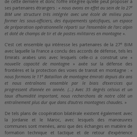
de cette dernière et donc l’offre intégrée qu’elle peut proposer à
e
ses partenaires étrangers :
« nous avons en effet au sein de la 27
BIM une structure très intégrée avec une école de milieu pour
former les sous-officiers, des équipements spécifiques, un espace
de préparation opérationnelle réparti sur l’ensemble de l’arc alpin
et doté de champs de tir et de postes militaires en montagne
».
e
C’est cet ensemble qui intéresse les partenaires de la 27
BIM
avec laquelle la France a conclu des accords de défense, tels les
Emirats arabes unis avec lesquels celle-ci a construit une «
nouvelle capacité de montagn
e » axée sur la défense des
frontières et la protection des voies de transit en montagne : «
e
nous formons le 11
Bataillon de montagne émirati depuis dix ans
et nous entraînons ensemble par le biais d’exercices qui
progressent d’année en année. (…) Avec 35 degrés celsius et un
taux d’humidité important, nous recherchons de notre côté un
entraînement plus dur que dans d’autres montagnes chaudes.
»
De tels plans de coopération bilatérale existent également avec
la Jordanie et le Maroc, avec lesquels des manœuvres
communes sont menées, ainsi que des échanges en matière de
formation technique et tactique et de retour d’expérience