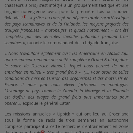
chasseurs alpins) s’est intégré à un groupement tactique et une
brigade norvégienne avec pour la première fois un soutien
(1)
finlandais
: «
grâce au concept de défense totale caractéristique
des pays scandinaves et de la Finlande, les moyens projetés des
troupes françaises – motoneiges et quads notamment – ont été
complétés par des véhicules chenillés finlandais pendant trois
semaines
», raconte le commandant de la brigade française.
«
Nous travaillons également avec les Américains en Alaska (qui
ont récemment remonté une unité complète « Grand Froid ») dans
le cadre de l’exercice Nanook, lequel nous permet de nous
entraîner en milieu « très grand froid ». (…) Pour avoir de telles
conditions de mise en tension des organismes et des matériels en
France, il nous faut nous élever fortement en montagne.
L’avantage de pays comme le Canada, la Norvège et la Finlande
est d’offrir des plages de grand froid plus importantes pour
opérer
», explique le général Catar.
Les missions annuelles « Uppick » qui ont lieu au Groenland
sous la forme de raids de trois semaines en autonomie
complète participent à cette recherche d’entraînement en zone
(2
de très grand froid
). Y participent le Groupe militaire de haute