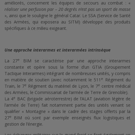
améliorés, concernent les équipes de secours au combat : «
réaliser une perfusion par – 20 degrés n’est pas un sport de masse
», ainsi que le souligne le général Catar. Le SSA (Service de Santé
des Armées, qui exposera au SITM) développe des produits
spécifiques à ce milieu exigeant.
Une approche interarmes et interarmées intrinsèque
e
La 27
BIM se caractérise par une approche interarmes
constante et opère sous la forme d’un GTIA (Groupement
Tactique Interarmes) intégrant de nombreuses unités, y compris
e
en matière de soutien (avec notamment le 511
Régiment du
e
e
Train, le 7
Régiment du matériel de Lyon, le 7
centre médical
des Armées, le Commissariat de l’armée de Terre de Grenoble).
e
La 4
BAC (brigade aéroterrestre) de l’ALAT (aviation légère de
l’armée de Terre) fait notamment partie des unités venant se
qualifier « Montagne » dans le cadre des stages offerts par la
e
27
BIM où sont par exemple enseignés flux logistiques et
gestion de l’énergie.
Les échanges militaires sur le grand froid se font également en