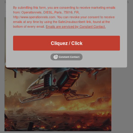
0 Comments
Read more
By submitting this form, you are consenting to receive marketing emails
from: Operationnels, DIESL, Paris, 75016, FR,
http://www.operationnels.com. You can revoke your consent to receive
emails at any time by using the SafeUnsubscribe® link, found at the
bottom of every email.
Emails are serviced by Constant Contact.
Cliquez / Click