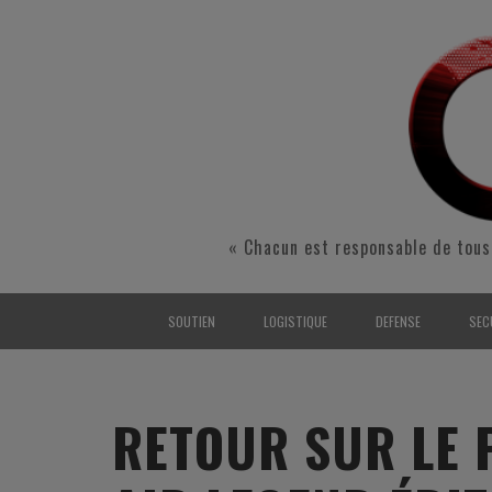
« Chacun est responsable de tous
SOUTIEN
LOGISTIQUE
DEFENSE
SEC
INTERARMÉES
INTERARMÉES
INTERARMÉES
SÉ
TERRE
TERRE
TERRE
RÉ
RETOUR SUR LE 
AIR
AIR
AIR
FO