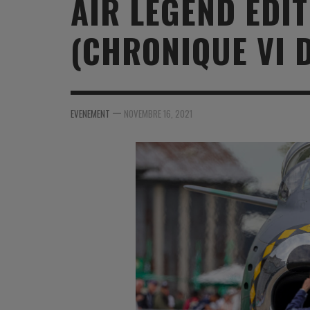
AIR LEGEND ÉDIT
MER
MER
MER
SU
(CHRONIQUE VI D
SOUTIEN SANTÉ
FORMATION/ ENTRAÎNEMENT
FORMATION/ ENTRA
AU
SOUTIEN CARBURANT
INDUSTRIES
INDUSTRIES
SP
MCO
ARMÉES ÉTRANGÈRES
ARMÉES ÉTRANGÈRE
SÉ
—
EVENEMENT
NOVEMBRE 16, 2021
FORMATION/ ENTRAÎNEMENT
IN
INDUSTRIES
FO
ARMÉES ÉTRANGÈRES