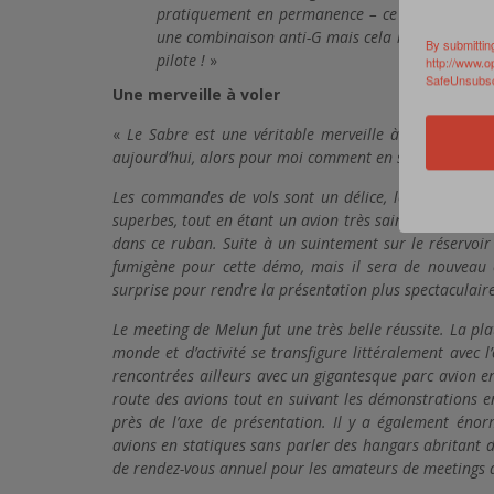
pratiquement en permanence – ce qui n’est déjà
une combinaison anti-G mais cela reste dans une 
By submittin
pilote !
»
http://www.o
SafeUnsubscr
Une merveille à voler
«
Le Sabre est une véritable merveille à voler, c’éta
aujourd’hui, alors pour moi comment en serait-il diff
Les commandes de vols sont un délice, les performance
superbes, tout en étant un avion très sain et facile, alo
dans ce ruban. Suite à un suintement sur le réservoir 
fumigène pour cette démo, mais il sera de nouveau 
surprise pour rendre la présentation plus spectaculaire
Le meeting de Melun fut une très belle réussite. La pl
monde et d’activité se transfigure littéralement avec l
rencontrées ailleurs avec un gigantesque parc avion e
route des avions tout en suivant les démonstrations e
près de l’axe de présentation. Il y a également énor
avions en statiques sans parler des hangars abritant d
de rendez-vous annuel pour les amateurs de meetings 