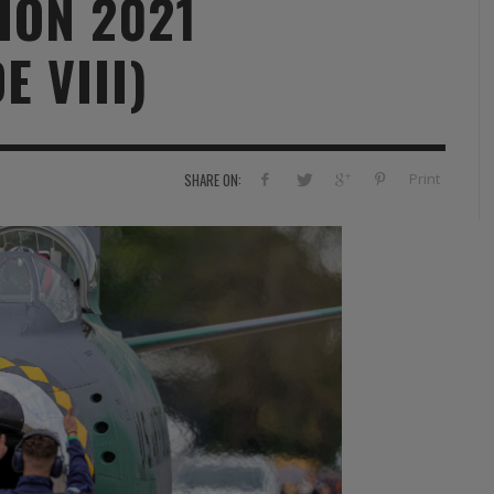
ION 2021
RVIE
SECURITY
HISTOIRE
2012
E VIII)
ÎNEMENT
TONOMIE
TRAINING
LE COIN DE LA « REDACCHEF »
2013
ORT
SURVIVAL / AUTONOMY / SPORT
L’ŒIL DE ROMAIN PETIT
2014
S
CURITÉ PRIVÉE
INDUSTRIES
JEUNES AUTEURS
2015
Print
SHARE ON:
DUSTRIES
DOCUMENTATION THÉMATIQUE
2016
RCES DE SÉCURITÉ ÉTRANGÈRES
VIDÉO
2017
PODCAST
2018
EVÈNEMENT
2019
2020
2021
2022