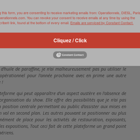
 pas mal – car elles imposent une bonne condition physique et
limite raisonnable pour le vieillissement de la structure… et du
g this form, you are consenting to receive marketing emails from: Operationnels, DIESL, Pari
perationnels.com. You can revoke your consent to receive emails at any time by using the
ibe® link, found at the bottom of every email.
Emails are serviced by Constant Contact.
it l’avion préféré du très célèbre Bob Hoover et de Steve Hinton
Cliquez / Click
éremment ?
s incroyables, les qualités de vols dans tout le domaine juste
rs le présenter en vol est un réel plaisir que j’essaie de partager
d’huile de paraffine, je n’ai malheureusement pas pu utiliser le
opérationnel pour l’année prochaine avec en prime une autre
 !
ateforme qui peut apparaître d’un aspect austère en l’absence de
’organisation du show. Elle offre des possibilités que je n’ai pas
n position centrale permettant au public d’assister aux mises en
n vol en second plan. Les autres pouvant se positionner au plus
mément de place pour les activités de restauration, exposants,
es expositions, Tout ceci fait de cette plateforme un grand point
aériens.