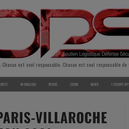
. Chacun est seul responsable. Chacun est seul responsable de 
URITE
IN ENGLISH
REVUE
ZOOM
NEWS
L’EQUIPE OP
CURITÉ INTÉRIEURE
SUPPORT & SUSTAINMENT
ENTRETIENS
2009
L’ÉQUIPE 
SERVE & GARDE NATIONALE
LOGISTIC / SUPPLY CHAIN
REPORTAGES
2010
POUR NOU
PARIS-VILLAROCHE
RMATION/ ENTRAÎNEMENT
DEFENSE
ANALYSE
2011
KIT MEDIA