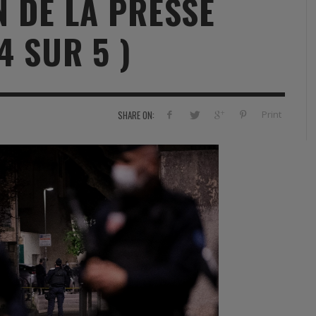
N DE LA PRESSE
RVIE
SECURITY
HISTOIRE
2012
4 SUR 5 )
ÎNEMENT
TONOMIE
TRAINING
LE COIN DE LA « REDACCHEF »
2013
ORT
SURVIVAL / AUTONOMY / SPORT
L’ŒIL DE ROMAIN PETIT
2014
S
CURITÉ PRIVÉE
INDUSTRIES
JEUNES AUTEURS
2015
Print
SHARE ON:
DUSTRIES
DOCUMENTATION THÉMATIQUE
2016
RCES DE SÉCURITÉ ÉTRANGÈRES
VIDÉO
2017
PODCAST
2018
EVÈNEMENT
2019
2020
2021
2022