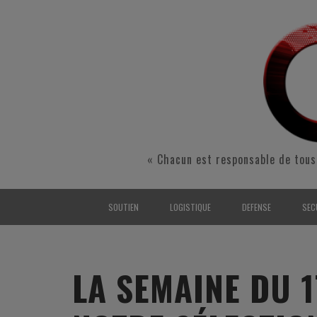
« Chacun est responsable de tous
SOUTIEN
LOGISTIQUE
DEFENSE
SEC
INTERARMÉES
INTERARMÉES
INTERARMÉES
SÉ
TERRE
TERRE
TERRE
RÉ
LA SEMAINE DU 1
AIR
AIR
AIR
FO