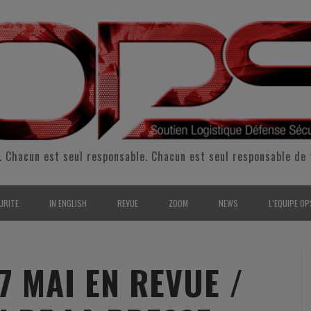
. Chacun est seul responsable. Chacun est seul responsable de 
URITE
IN ENGLISH
REVUE
ZOOM
NEWS
L’EQUIPE OP
CURITÉ INTÉRIEURE
SUPPORT & SUSTAINMENT
ENTRETIENS
2009
L’ÉQUIPE 
SERVE & GARDE NATIONALE
LOGISTIC / SUPPLY CHAIN
REPORTAGES
2010
POUR NOU
7 MAI EN REVUE /
RMATION/ ENTRAÎNEMENT
DEFENSE
ANALYSE
2011
KIT MEDIA