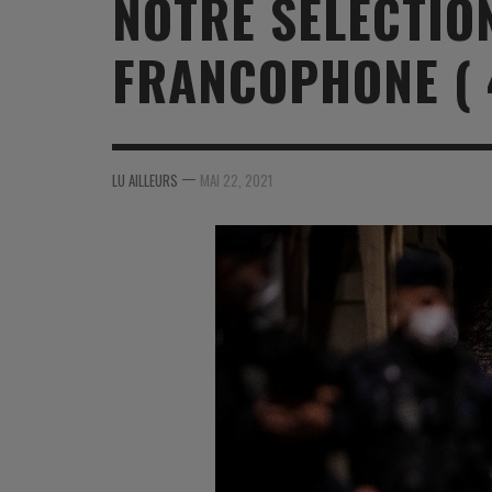
NOTRE SÉLECTIO
MER
MER
MER
SU
FRANCOPHONE ( 
SOUTIEN SANTÉ
FORMATION/ ENTRAÎNEMENT
FORMATION/ ENTRA
AU
SOUTIEN CARBURANT
INDUSTRIES
INDUSTRIES
SP
MCO
ARMÉES ÉTRANGÈRES
ARMÉES ÉTRANGÈRE
SÉ
—
LU AILLEURS
MAI 22, 2021
FORMATION/ ENTRAÎNEMENT
IN
INDUSTRIES
FO
ARMÉES ÉTRANGÈRES