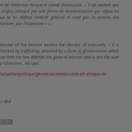
e de l’Intérieur évoque le climat d’insécurité. « Il est évident que
es trafics, attaqué par une forme de mondialisation qui refuse les
que la loi défend l’intérêt général et n’est pas la somme des
tarisme, par l’islamisme
» ».
Minister of the Interior evokes the climate of insecurity. «
It is
 attacked by trafficking, attacked by a form of globalization which
nize that the law defends the general interest and is not the sum
by Islamism
« , he said.
/actualite/politique/gerald-darmanin-l-etat-est-attaque-de-
> ibid
IOLENCE