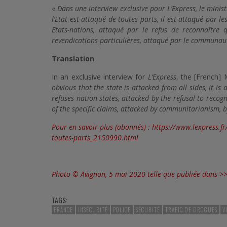
«
Dans une interview exclusive pour L’Express, le ministr
l’Etat est attaqué de toutes parts, il est attaqué par l
Etats-nations, attaqué par le refus de reconnaître 
revendications particulières, attaqué par le communau
Translation
In an exclusive interview for
L’Express
, the [French] 
obvious that the state is attacked from all sides, it is
refuses nation-states, attacked by the refusal to recog
of the specific claims, attacked by communitarianism, 
Pour en savoir plus (abonnés) :
https://www.lexpress.fr
toutes-parts_2150990.html
Photo © Avignon, 5 mai 2020 telle que publiée dans >>
TAGS:
FRANCE
INSÉCURITÉ
POLICE
SÉCURITÉ
TRAFIC DE DROGUES
V