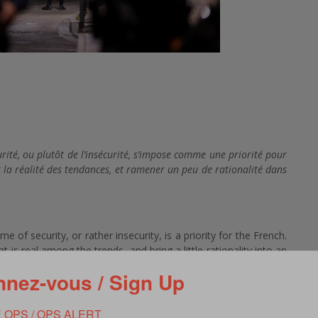
urité, ou plutôt de l’insécurité, s’impose comme une priorité pour
r la réalité des tendances, et ramener un peu de rationalité dans
 of security, or rather insecurity, is a priority for the French.
 is real among the trends, and bring a little rationality into an
nez-vous / Sign Up
te/insecurite-craintes-et-realites_2151132.html
 OPS / OPS ALERT