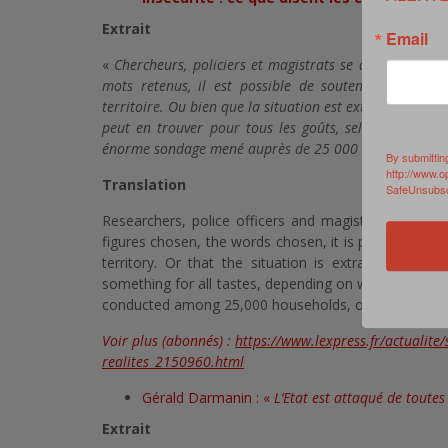
Extrait
Email
«
Chercheurs, policiers et magistrats se déchirent autou
mots retenus, il est possible de soutenir que la F
territoire. Ou bien que la situation est extraordinai
peut en trouver pour tous les goûts, selon que l’on 
énorme sondage mené auprès de 25 000 ménages, ou dan
By submittin
http://www.o
Translation
SafeUnsubscr
Researchers, police officers and magistrates tear t
figures chosen, the words chosen, it is possible to a
territory. Or that the situation is extraordinarily
something for all tastes, depending on whether one de
conducted among 25,000 households, or in official sta
Voir plus (abonnés) :
https://www.lexpress.fr/actualite/s
realites_2150960.html
Gérald Darmanin : «
L’Etat est attaqué de toutes
Extrait