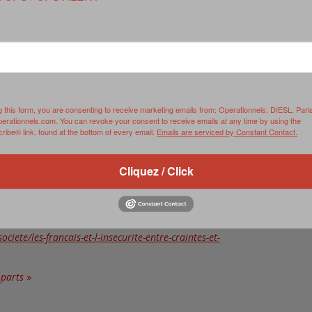
r des statistiques de la violence. Selon les chiffres choisis, les
rance connaît aujourd’hui un déferlement de violence sur son
rement stable. Ou nuancée. Comme dans une boîte de chocolats, on
se plonge dans les enquêtes de victimation annuelles, dans cet
s les statistiques administratives
».
g this form, you are consenting to receive marketing emails from: Operationnels, DIESL, Pari
perationnels.com. You can revoke your consent to receive emails at any time by using the
ibe® link, found at the bottom of every email.
Emails are serviced by Constant Contact.
hemselves around the statistics of violence. According to the
rgue that France is now experiencing a surge of violence on its
Cliquez / Click
 stable. Or nuanced. As in a box of chocolates, one can find
lves into the yearly victimization surveys, or this huge survey
tistics.
ociete/les-francais-et-l-insecurite-entre-craintes-et-
 parts
»