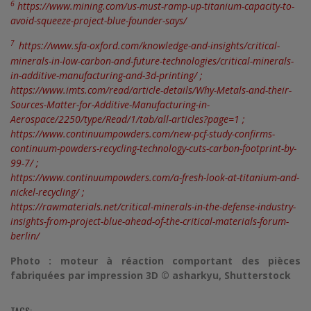
6
https://www.mining.com/us-must-ramp-up-titanium-capacity-to-
avoid-squeeze-project-blue-founder-says/
7
https://www.sfa-oxford.com/knowledge-and-insights/critical-
minerals-in-low-carbon-and-future-technologies/critical-minerals-
in-additive-manufacturing-and-3d-printing/
;
https://www.imts.com/read/article-details/Why-Metals-and-their-
Sources-Matter-for-Additive-Manufacturing-in-
Aerospace/2250/type/Read/1/tab/all-articles?page=1
;
https://www.continuumpowders.com/new-pcf-study-confirms-
continuum-powders-recycling-technology-cuts-carbon-footprint-by-
99-7/
;
https://www.continuumpowders.com/a-fresh-look-at-titanium-and-
nickel-recycling/
;
https://rawmaterials.net/critical-minerals-in-the-defense-industry-
insights-from-project-blue-ahead-of-the-critical-materials-forum-
berlin/
Photo : moteur à réaction comportant des pièces
fabriquées par impression 3D © asharkyu, Shutterstock
TAGS: