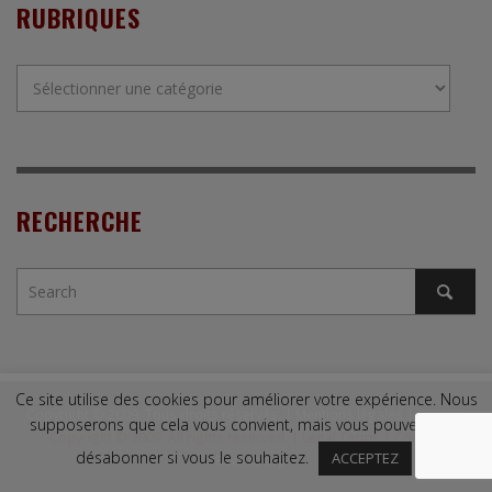
RUBRIQUES
Rubriques
RECHERCHE
Ce site utilise des cookies pour améliorer votre expérience. Nous
Copyright © 2009. Tous droits réservés. |
Mentions légales
|
Contact
supposerons que cela vous convient, mais vous pouvez vous
Copyright © 2009. All rights reserved. |
Legal Terms
|
Contact
désabonner si vous le souhaitez.
ACCEPTEZ
↑ Back to top