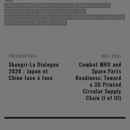
DRONES ATTRITABLES
ÉCONOMIE CIRCULAIRE
FABRICATION ADDITIVE
IMPRESSION 3D MÉTAL
MAINTENANCE AERONAUTIQUE
MATERIAUX STRATEGIQUES
MCO AÉRONAUTIQUE
SOUVERAINETÉ INDUSTRIELLE
SUPPLY CHAIN DÉFENSE
TITANE RECYCLÉ
PREVIOUS POST
NEXT POST
Shangri-La Dialogue
Combat MRO and
2026 : Japon et
Spare Parts
Chine face à face
Readiness: Toward
a 3D Printed
Circular Supply
Chain (I of III)