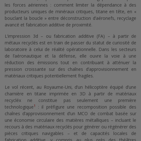
les forces aériennes : comment limiter la dépendance à des
producteurs uniques de minéraux critiques, titane en tête, en «
bouclant la boucle » entre déconstruction d’aéronefs, recyclage
avancé et fabrication additive de proximité.
L’impression 3d – ou fabrication additive (FA) – à partir de
métaux recyclés est en train de passer du statut de curiosité de
laboratoire à celui de réalité opérationnelle. Dans les secteurs
de l’aéronautique et la défense, elle ouvre la voie à une
réduction des émissions tout en contribuant à atténuer la
pression croissante sur des chaînes d’approvisionnement en
matériaux critiques potentiellement fragiles.
Le vol récent, au Royaume-Uni, d’un hélicoptère équipé d’une
charnière en titane imprimée en 3D à partir de matériaux
recycléx ne constitue pas seulement une première
1
technologique
: il préfigure une recomposition possible des
chaînes d’approvisionnement d’un MCO de combat basée sur
une économie circulaire des matières métalliques – incluant le
recours à des matériaux recyclés pour générer ou régénérer des
pièces critiques navigables – et de capacités locales de
fabrication additive, y compris au plus près des théâtres