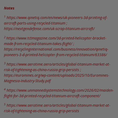
Notes
1
https://www.qinetiq.com/en/news/uk-pioneers-3d-printing-of-
aircraft-parts-using-recycled-titanium
;
https://nextgendefense.com/uk-scrap-titanium-aircraft/
2
https://www.tctmagazine.com/3d-printed-helicopter-bracket-
made-from-recycled-titanium-takes-flight/
;
https://recyclinginternational.com/business/innovation/qinetiq-
pioneers-3-d-printed-helicopter-from-recycled-titanium/63386/
3
https://www.aerotime.aero/articles/global-titanium-market-at-
risk-of-tightening-as-china-russia-grip-persists
;
https://euromines.org/wp-content/uploads/2025/10/Euromines-
Magnesia-Industry-Study.pdf
4
https://www.unmannedsystemstechnology.com/2026/02/maiden-
flight-for-3d-printed-recycled-titanium-aircraft-component/
5
https://www.aerotime.aero/articles/global-titanium-market-at-
risk-of-tightening-as-china-russia-grip-persists