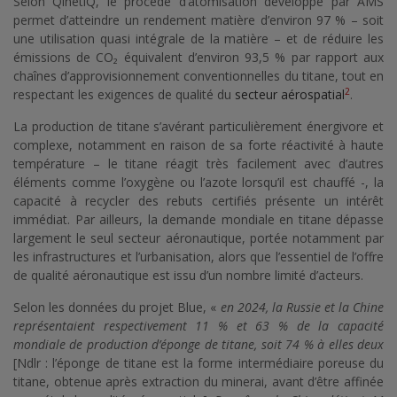
Selon QinetiQ, le procédé d’atomisation développé par AMS
permet d’atteindre un rendement matière d’environ 97 % – soit
une utilisation quasi intégrale de la matière – et de réduire les
émissions de CO₂ équivalent d’environ 93,5 % par rapport aux
chaînes d’approvisionnement conventionnelles du titane, tout en
2
respectant les exigences de qualité du
secteur
aérospatial
.
La production de titane s’avérant particulièrement énergivore et
complexe, notamment en raison de sa forte réactivité à haute
température – le titane réagit très facilement avec d’autres
éléments comme l’oxygène ou l’azote lorsqu’il est chauffé -, la
capacité à recycler des rebuts certifiés présente un intérêt
immédiat. Par ailleurs, la demande mondiale en titane dépasse
largement le seul secteur aéronautique, portée notamment par
les infrastructures et l’urbanisation, alors que l’essentiel de l’offre
de qualité aéronautique est issu d’un nombre limité d’acteurs.
Selon les données du projet Blue, «
en 2024, la Russie et la Chine
représentaient respectivement 11 % et 63 % de la capacité
mondiale de production d’éponge de titane, soit 74 % à elles deux
[Ndlr : l’éponge de titane est la forme intermédiaire poreuse du
titane, obtenue après extraction du minerai, avant d’être affinée