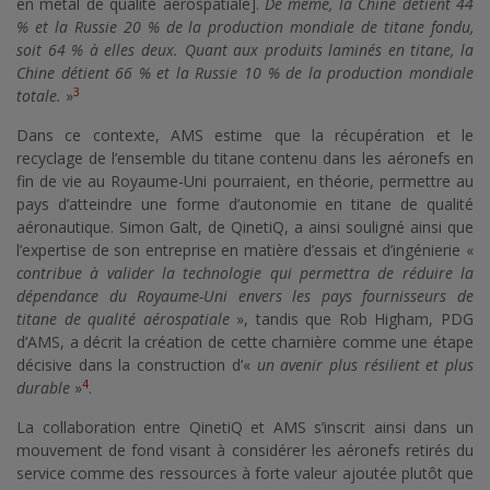
en métal de qualité aérospatiale].
De même, la Chine détient 44
% et la Russie 20 % de la production mondiale de titane fondu,
soit 64 % à elles deux. Quant aux produits laminés en titane, la
Chine détient 66 % et la Russie 10 % de la production mondiale
3
totale.
»
Dans ce contexte, AMS estime que la récupération et le
recyclage de l’ensemble du titane contenu dans les aéronefs en
fin de vie au Royaume-Uni pourraient, en théorie, permettre au
pays d’atteindre une forme d’autonomie en titane de qualité
aéronautique. Simon Galt, de QinetiQ, a ainsi souligné ainsi que
l’expertise de son entreprise en matière d’essais et d’ingénierie «
contribue à valider la technologie qui permettra de réduire la
dépendance du Royaume-Uni envers les pays fournisseurs de
titane de qualité aérospatiale
», tandis que Rob Higham, PDG
d’AMS, a décrit la création de cette charnière comme une étape
décisive dans la construction d’«
un avenir plus résilient et plus
4
durable
»
.
La collaboration entre QinetiQ et AMS s’inscrit ainsi dans un
mouvement de fond visant à considérer les aéronefs retirés du
service comme des ressources à forte valeur ajoutée plutôt que