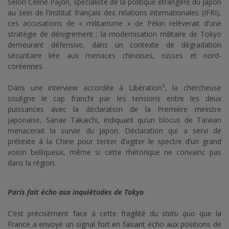
Selon Céline Pajon, spécialiste de la politique étrangère du Japon
au sein de l’Institut français des relations internationales (IFRI),
ces accusations de « militarisme » de Pékin relèverait d’une
stratégie de dénigrement : la modernisation militaire de Tokyo
demeurant défensive, dans un contexte de dégradation
sécuritaire liée aux menaces chinoises, russes et nord-
coréennes.
1
Dans une interview accordée à Libération
, la chercheuse
souligne le cap franchi par les tensions entre les deux
puissances avec la déclaration de la Première ministre
japonaise, Sanae Takaichi, indiquant qu’un blocus de Taïwan
menacerait la survie du Japon. Déclaration qui a servi de
prétexte à la Chine pour tenter d’agiter le spectre d’un grand
voisin belliqueux, même si cette rhétorique ne convainc pas
dans la région.
Paris fait écho aux inquiétudes de Tokyo
C’est précisément face à cette fragilité du
statu quo
que la
France a envoyé un signal fort en faisant écho aux positions de