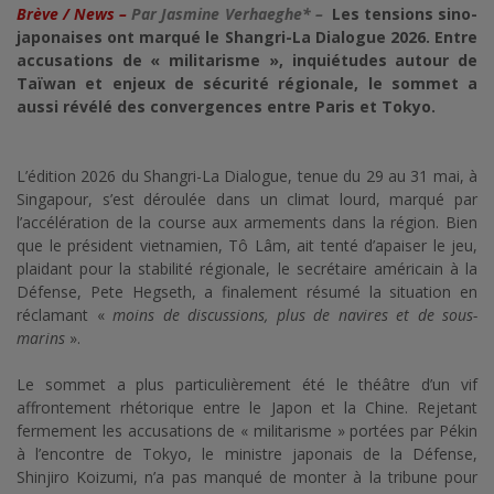
Brève / News –
Par Jasmine Verhaeghe* –
Les tensions sino-
japonaises ont marqué le Shangri-La Dialogue 2026. Entre
accusations de « militarisme », inquiétudes autour de
Taïwan et enjeux de sécurité régionale, le sommet a
aussi révélé des convergences entre Paris et Tokyo.
L’édition 2026 du Shangri-La Dialogue, tenue du 29 au 31 mai, à
Singapour, s’est déroulée dans un climat lourd, marqué par
l’accélération de la course aux armements dans la région. Bien
que le président vietnamien, Tô Lâm, ait tenté d’apaiser le jeu,
plaidant pour la stabilité régionale, le secrétaire américain à la
Défense, Pete Hegseth, a finalement résumé la situation en
réclamant «
moins de discussions, plus de navires et de sous-
marins
».
Le sommet a plus particulièrement été le théâtre d’un vif
affrontement rhétorique entre le Japon et la Chine. Rejetant
fermement les accusations de « militarisme » portées par Pékin
à l’encontre de Tokyo, le ministre japonais de la Défense,
Shinjiro Koizumi, n’a pas manqué de monter à la tribune pour