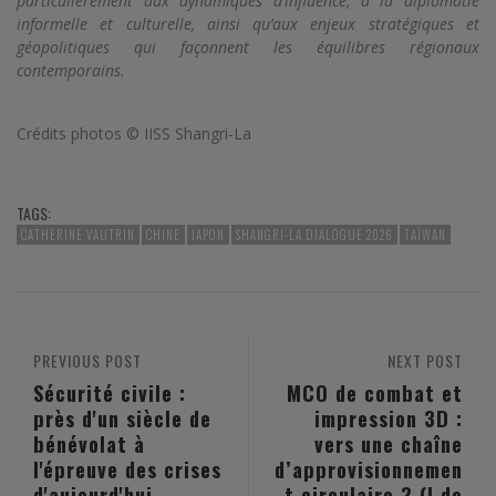
particulièrement aux dynamiques d’influence, à la diplomatie
informelle et culturelle, ainsi qu’aux enjeux stratégiques et
géopolitiques qui façonnent les équilibres régionaux
contemporains.
Crédits photos © IISS Shangri-La
TAGS:
CATHERINE VAUTRIN
CHINE
JAPON
SHANGRI-LA DIALOGUE 2026
TAÏWAN
PREVIOUS POST
NEXT POST
Sécurité civile :
MCO de combat et
près d'un siècle de
impression 3D :
bénévolat à
vers une chaîne
l'épreuve des crises
d’approvisionnemen
d'aujourd'hui
t circulaire ? (I de