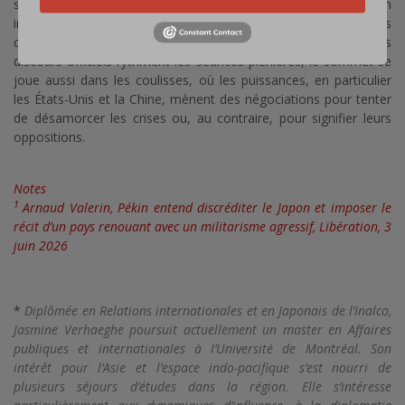
sécurité et de défense dans la région Asie-Pacifique. Ce forum
intergouvernemental réunit des ministres de la Défense, des
chefs d’état-major, ainsi que des experts du monde entier. Si les
discours officiels rythment les séances plénières, le sommet se
joue aussi dans les coulisses, où les puissances, en particulier
les États-Unis et la Chine, mènent des négociations pour tenter
de désamorcer les crises ou, au contraire, pour signifier leurs
oppositions.
Notes
1
Arnaud Valerin, Pékin entend discréditer le Japon et imposer le
récit d’un pays renouant avec un militarisme agressif, Libération, 3
juin 2026
*
Diplômée en Relations internationales et en Japonais de l’Inalco,
Jasmine Verhaeghe poursuit actuellement un master en Affaires
publiques et internationales à l’Université de Montréal. Son
intérêt pour l’Asie et l’espace indo-pacifique s’est nourri de
plusieurs séjours d’études dans la région. Elle s’intéresse