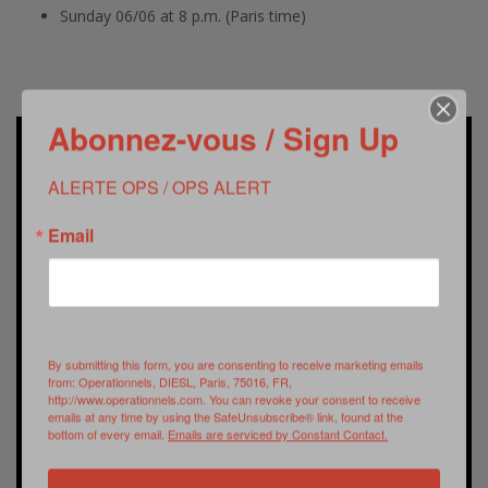
Sunday 06/06 at 8 p.m. (Paris time)
Abonnez-vous / Sign Up
ALERTE OPS / OPS ALERT
Email
By submitting this form, you are consenting to receive marketing emails
from: Operationnels, DIESL, Paris, 75016, FR,
http://www.operationnels.com. You can revoke your consent to receive
emails at any time by using the SafeUnsubscribe® link, found at the
bottom of every email.
Emails are serviced by Constant Contact.