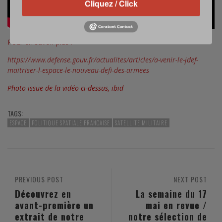
Cliquez / Click
Pour en savoir plus :
https://www.defense.gouv.fr/actualites/articles/a-venir-le-jdef-
maitriser-l-espace-le-nouveau-defi-des-armees
Photo issue de la vidéo ci-dessus, ibid
TAGS:
ESPACE
POLITIQUE SPATIALE FRANCAISE
SATELLITE MILITAIRE
PREVIOUS POST
NEXT POST
Découvrez en
La semaine du 17
avant-première un
mai en revue /
extrait de notre
notre sélection de