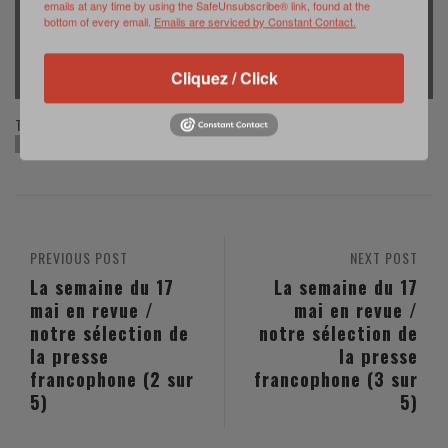
emails at any time by using the SafeUnsubscribe® link, found at the
bottom of every email.
Emails are serviced by Constant Contact.
1/44
Cliquez / Click
TAGS:
FORCES SPÉCIALES
OPERATIONNELS SLDS
SOFINS 2021
PREVIOUS POST
NEXT POST
La semaine du 17
La semaine du 17
mai en revue /
mai en revue /
notre sélection de
notre sélection de
la presse
la presse
francophone (2 sur
francophone (3 sur
5)
5)