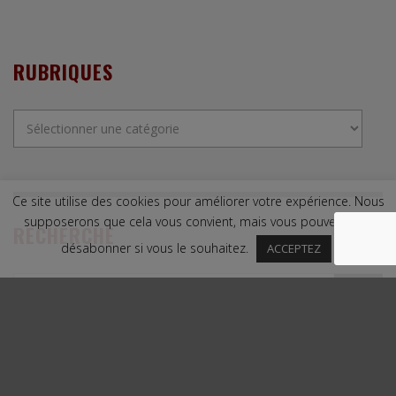
RUBRIQUES
Rubriques
Ce site utilise des cookies pour améliorer votre expérience. Nous
supposerons que cela vous convient, mais vous pouvez vous
RECHERCHE
désabonner si vous le souhaitez.
ACCEPTEZ
Copyright © 2009. Tous droits réservés. |
Mentions légales
|
Contact