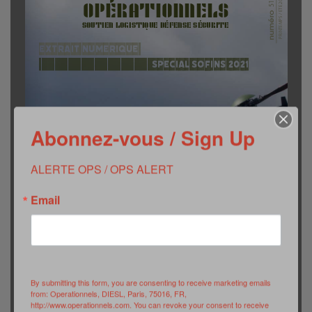
Abonnez-vous / Sign Up
ALERTE OPS / OPS ALERT
Email
By submitting this form, you are consenting to receive marketing emails
from: Operationnels, DIESL, Paris, 75016, FR,
http://www.operationnels.com. You can revoke your consent to receive