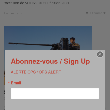
l’occasion de SOFINS 2021 L’édition 2021 …
0 Comments
Read more
Abonnez-vous / Sign Up
ALERTE OPS / OPS ALERT
Email
SOFINS 2021 : LES NOUVEAUTÉS DE NEXTER
,
COMMUNIQUÉ
JUIN 29, 2021
(Source : Nexter) – Nexter expose au SOFINS ses produits