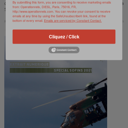
By submitting this form, you are consenting to receive marketing emails
dédiés aux forces spéciales Initialement prévue fin-mars 2021, la
from: Operationnels, DIESL, Paris, 75016, FR,
5ème édition du salon SOFINS se …
http://www.operationnels.com. You can revoke your consent to receive
emails at any time by using the SafeUnsubscribe® link, found at the
bottom of every email.
Emails are serviced by Constant Contact.
0 Comments
Read more
Cliquez / Click