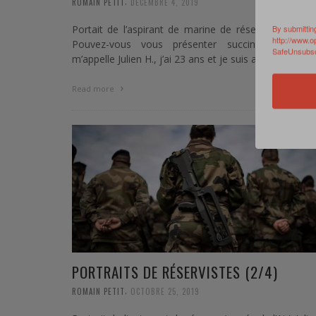
,
ROMAIN PETIT
DÉCEMBRE 4, 2019
Portait de l’aspirant de marine de réserve Julien H.
By submittin
http://www.o
Pouvez-vous vous présenter succinctement ? 
SafeUnsubscr
m’appelle Julien H., j’ai 23 ans et je suis actuellement
0 Commen
Read more
PORTRAITS DE RÉSERVISTES (2/4)
,
ROMAIN PETIT
OCTOBRE 25, 2019