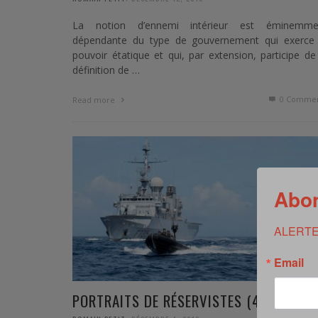
La notion d’ennemi intérieur est éminemme
dépendante du type de gouvernement qui exerce 
pouvoir étatique et qui, par extension, participe de
définition de …
0 Commen
Read more
Abon
ALERTE
Email
PORTRAITS DE RÉSERVISTES (4/4)