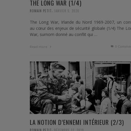
THE LONG WAR (1/4)
,
ROMAIN PETIT
JANVIER 5, 2020
The Long War, Irlande du Nord 1969-2007, un confl
au cœur des enjeux de sécurité globale (1/4) The L
War, surnom donné au conflit qui …
0 Commen
Read more
LA NOTION D’ENNEMI INTÉRIEUR (2/3)
,
ROMAIN PETIT
DÉCEMBRE 12, 2019