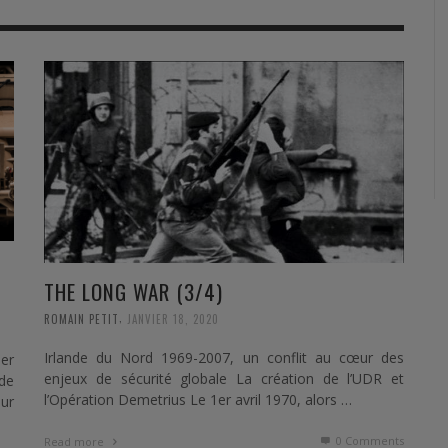
RVIE
SECURITY
HISTOIRE
2012
ÎNEMENT
TONOMIE
TRAINING
LE COIN DE LA « REDACCHEF »
2013
ORT
SURVIVAL / AUTONOMY / SPORT
L’ŒIL DE ROMAIN PETIT
2014
S
CURITÉ PRIVÉE
INDUSTRIES
JEUNES AUTEURS
2015
DUSTRIES
DOCUMENTATION THÉMATIQUE
2016
RCES DE SÉCURITÉ ÉTRANGÈRES
VIDÉO
2017
PODCAST
2018
THE LONG WAR (3/4)
EVÈNEMENT
2019
,
ROMAIN PETIT
JANVIER 18, 2020
2020
Irlande du Nord 1969-2007, un conflit au cœur des
er
enjeux de sécurité globale La création de l’UDR et
de
2021
l’Opération Demetrius Le 1er avril 1970, alors …
ur
2022
0 Comments
Read more