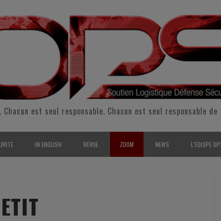
. Chacun est seul responsable. Chacun est seul responsable de 
URITE
IN ENGLISH
REVUE
ZOOM
NEWS
L’EQUIPE OP
CURITÉ INTÉRIEURE
SUPPORT & SUSTAINMENT
ENTRETIENS
2009
L’ÉQUIPE 
SERVE & GARDE NATIONALE
LOGISTIC / SUPPLY CHAIN
REPORTAGES
2010
POUR NOU
ETIT
RMATION/ ENTRAÎNEMENT
DEFENSE
ANALYSE
2011
KIT MEDIA