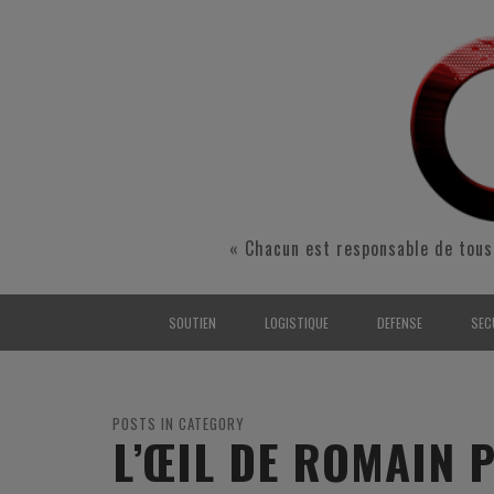
« Chacun est responsable de tous
SOUTIEN
LOGISTIQUE
DEFENSE
SEC
INTERARMÉES
INTERARMÉES
INTERARMÉES
SÉ
TERRE
TERRE
TERRE
RÉ
POSTS IN CATEGORY
L’ŒIL DE ROMAIN P
AIR
AIR
AIR
FO