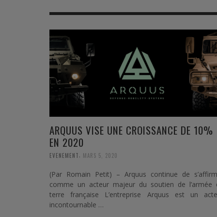
MER
MER
MER
SU
SOUTIEN SANTÉ
FORMATION/ ENTRAÎNEMENT
FORMATION/ ENTRA
AU
SOUTIEN CARBURANT
INDUSTRIES
INDUSTRIES
SP
MCO
ARMÉES ÉTRANGÈRES
ARMÉES ÉTRANGÈRE
SÉ
FORMATION/ ENTRAÎNEMENT
IN
INDUSTRIES
FO
ARQUUS VISE UNE CROISSANCE DE 10%
ARMÉES ÉTRANGÈRES
EN 2020
,
EVENEMENT
MARS 5, 2020
(Par Romain Petit) – Arquus continue de s’affirm
comme un acteur majeur du soutien de l’armée 
terre française L’entreprise Arquus est un acte
incontournable …