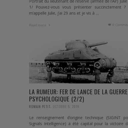
Portrait du lieutenant de réserve (armée de l’Air) Julie
1/ Pouvez-vous vous présenter succinctement ? 
m’appelle Julie, j’ai 29 ans et je vis à …
0 Commen
Read more
LA RUMEUR: FER DE LANCE DE LA GUERRE
PSYCHOLOGIQUE (2/2)
,
ROMAIN PETIT
OCTOBRE 5, 2019
Le renseignement d’origine technique (SIGINT po
Signals Intelligence) a été capital pour la victoire 