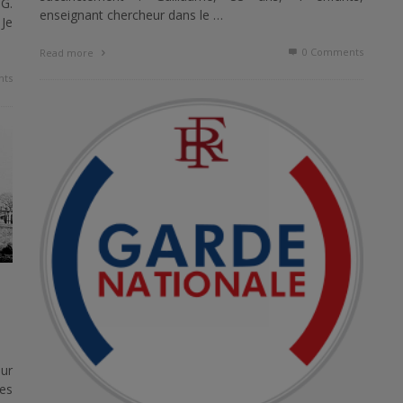
 G.
enseignant chercheur dans le …
Je
0 Comments
Read more
ts
ur
des