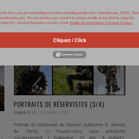
0 Comments
Read more
 1/
g this form, you are consenting to receive marketing emails from: Operationnels, DIESL, Pari
perationnels.com. You can revoke your consent to receive emails at any time by using the
Je
ibe® link, found at the bottom of every email.
Emails are serviced by Constant Contact.
 …
ts
Cliquez / Click
PORTRAITS DE RÉSERVISTES (3/4)
,
ROMAIN PETIT
DÉCEMBRE 1, 2019
Portrait du lieutenant de réserve Guillaume D. (armée
de Terre) 1/ Pouvez-vous vous présenter
succinctement ? Guillaume, 33 ans, 4 enfants,