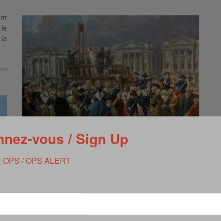
nt
le
 la
ts
nez-vous / Sign Up
LA NOTION D’ENNEMI INTÉRIEUR (1/3)
 OPS / OPS ALERT
,
ROMAIN PETIT
DÉCEMBRE 10, 2019
La notion d’ennemi intérieur est sujette à caution et
source de polémiques notamment au vu de son emploi
et de sa redéfinition lors des guerres …