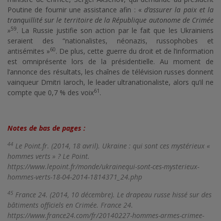
Poutine de fournir une assistance afin : «
d’assurer la paix et la
tranquillité sur le territoire de la République autonome de Crimée
59
»
. La Russie justifie son action par le fait que les Ukrainiens
seraient des “nationalistes, néonazis, russophobes et
60
antisémites »
. De plus, cette guerre du droit et de l’information
est omniprésente lors de la présidentielle. Au moment de
l’annonce des résultats, les chaînes de télévision russes donnent
vainqueur Dmitri Iaroch, le leader ultranationaliste, alors qu’il ne
61
compte que 0,7 % des voix
.
Notes de bas de pages :
44
Le Point.fr. (2014, 18 avril). Ukraine : qui sont ces mystérieux «
hommes verts » ? Le Point.
https://www.lepoint.fr/monde/ukrainequi-sont-ces-mysterieux-
hommes-verts-18-04-2014-1814371_24.php
45
France 24. (2014, 10 décembre). Le drapeau russe hissé sur des
bâtiments officiels en Crimée. France 24.
https://www.france24.com/fr/20140227-hommes-armes-crimee-