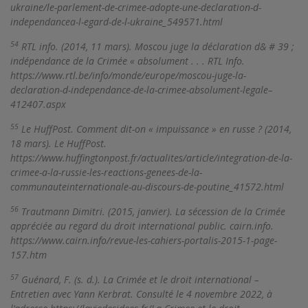
ukraine/le-parlement-de-crimee-adopte-une-declaration-d-
independancea-l-egard-de-l-ukraine_549571.html
54
RTL info. (2014, 11 mars). Moscou juge la déclaration d& # 39 ;
indépendance de la Crimée « absolument . . . RTL Info.
https://www.rtl.be/info/monde/europe/moscou-juge-la-
declaration-d-independance-de-la-crimee-absolument-legale–
412407.aspx
55
Le HuffPost. Comment dit-on « impuissance » en russe ? (2014,
18 mars). Le HuffPost.
https://www.huffingtonpost.fr/actualites/article/integration-de-la-
crimee-a-la-russie-les-reactions-genees-de-la-
communauteinternationale-au-discours-de-poutine_41572.html
56
Trautmann Dimitri. (2015, janvier). La sécession de la Crimée
appréciée au regard du droit international public. cairn.info.
https://www.cairn.info/revue-les-cahiers-portalis-2015-1-page-
157.htm
57
Guénard, F. (s. d.). La Crimée et le droit international –
Entretien avec Yann Kerbrat. Consulté le 4 novembre 2022, à