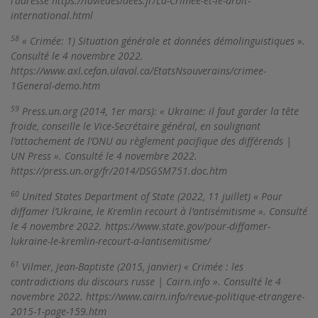
l’adresse https://laviedesidees.fr/La-Crimee-et-le-droit-
international.html
58
« Crimée: 1) Situation générale et données démolinguistiques ».
Consulté le 4 novembre 2022.
https://www.axl.cefan.ulaval.ca/EtatsNsouverains/crimee-
1General-demo.htm
59
Press.un.org (2014, 1er mars): « Ukraine: il faut garder la tête
froide, conseille le Vice-Secrétaire général, en soulignant
l’attachement de l’ONU au règlement pacifique des différends |
UN Press ». Consulté le 4 novembre 2022.
https://press.un.org/fr/2014/DSGSM751.doc.htm
60
United States Department of State (2022, 11 juillet) « Pour
diffamer l’Ukraine, le Kremlin recourt à l’antisémitisme ». Consulté
le 4 novembre 2022. https://www.state.gov/pour-diffamer-
lukraine-le-kremlin-recourt-a-lantisemitisme/
61
Vilmer, Jean-Baptiste (2015, janvier) « Crimée : les
contradictions du discours russe | Cairn.info ». Consulté le 4
novembre 2022. https://www.cairn.info/revue-politique-etrangere-
2015-1-page-159.htm