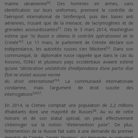
50
marine ukrainienne
. Des hommes en armes, sans
identification sur leurs uniformes, prennent le contrôle de
l’aéroport international de Simferopol, puis des bases anti
aériennes, n’usant que de la menace, de lacrymogènes et de
51
grenades assourdissantes
. Dès le 3 mars 2014, Washington
estime que “
la Russie a obtenu le contrôle opérationnel de la
52
Crimée
”
. Le 11 mars, le parlement de Crimée déclare son
53
indépendance, les autorités russes s’en félicitent
. Dans son
communiqué, la diplomatie russe rappelle que dans le cas du
Kosovo, l’ONU et plusieurs pays occidentaux avaient estimé
qu’une “
déclaration unilatérale d’indépendance d’une partie d’un
État ne violait aucune norme
54
du droit international
”
. La communauté internationale
condamne, mais l’argument de droit suscite des
56/57
interrogations
.
En 2014, la Crimée comptait une population de 2,2 millions
58
d’habitants dont une majorité de Russes
. Au vu de cette
histoire et de son statut spécial, on peut effectivement
s’interroger sur la notion “d’intervention juste”. De plus,
l’intervention de la Russie fait suite à une demande du premier
ministre de Crimée, Sergeï Aksenov, qui demande au président