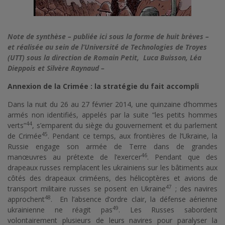
Note de synthèse – publiée ici sous la forme de huit brèves –
et réalisée au sein de l’Université de Technologies de Troyes
(UTT) sous la direction de Romain Petit, Luca Buisson, Léa
Dieppois et Silvère Raynaud –
Annexion de la Crimée : la stratégie du fait accompli
Dans la nuit du 26 au 27 février 2014, une quinzaine d’hommes
armés non identifiés, appelés par la suite “les petits hommes
44
verts”
, s’emparent du siège du gouvernement et du parlement
45
de Crimée
. Pendant ce temps, aux frontières de l’Ukraine, la
Russie engage son armée de Terre dans de grandes
46
manœuvres au prétexte de l’exercer
. Pendant que des
drapeaux russes remplacent les ukrainiens sur les bâtiments aux
côtés des drapeaux criméens, des hélicoptères et avions de
47
transport militaire russes se posent en Ukraine
; des navires
48
approchent
. En l’absence d’ordre clair, la défense aérienne
49
ukrainienne ne réagit pas
. Les Russes sabordent
volontairement plusieurs de leurs navires pour paralyser la