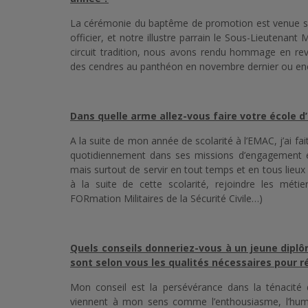
La cérémonie du baptême de promotion est venue sou
officier, et notre illustre parrain le Sous-Lieutenan
circuit tradition, nous avons rendu hommage en re
des cendres au panthéon en novembre dernier ou enc
Dans quelle arme allez-vous faire votre école d’
A la suite de mon année de scolarité à l’EMAC, j’ai fa
quotidiennement dans ses missions d’engagement et 
mais surtout de servir en tout temps et en tous lieux
à la suite de cette scolarité, rejoindre les méti
FORmation Militaires de la Sécurité Civile…)
Quels conseils donneriez-vous à un jeune diplô
sont selon vous les qualités nécessaires pour r
Mon conseil est la persévérance dans la ténacité d
viennent à mon sens comme l’enthousiasme, l’humili