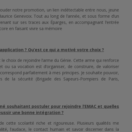
der notre promotion, un lien indétectable entre nous, jeune
t Maurice Genevoix. Tout au long de l’année, et sous forme d’un
venant sur ses traces aux Éparges, en accompagnant l’entrée
ore en faisant vivre sa mémoire
application ? Qu’est ce qui a motivé votre choix ?
it le choix de rejoindre l’arme du Génie. Cette arme qui renforce
ou sa vocation est d’organiser, de construire, de valoriser
 correspond parfaitement à mes principes. Je souhaite pouvoir,
ers de la sécurité (Brigade des Sapeurs-Pompiers de Paris,
mé souhaitant postuler pour rejoindre l’EMAC et quelles
éussir une bonne intégration ?
e cette scolarité riche et rigoureuse. Plusieurs qualités me
té, l’audace, le contact humain et savoir discerner dans la