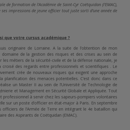
ole de formation de l’Académie de Saint-Cyr Coëtquidan (l’EMAC),
e ses impressions de jeune officier tout juste sorti d’une année de
si que votre cursus académique ?
 suis originaire de Lorraine. A la suite de l’obtention de mon
e domaine de la gestion des risques et des crises au sein de
ar les métiers de la sécurité-civile et de la défense nationale, je
croisé des regards entre professionnels et scientifiques . Le
ouvement crée de nouveaux risques qui exigent une approche
 la planification des menaces potentielles. C’est donc dans ce
 réalise un Master II au sein de l’Université de Technologie de
ngénierie et Management en Sécurité Globale et Appliquée. Tout
et professionnel à servir chez les sapeurs-pompiers volontaires
elle sur un poste d’officier en état-major à Paris. En septembre
fficiers de l’Armée de Terre en intégrant le 4e bataillon qui
itaire des Aspirants de Coëtquidan (EMAC).