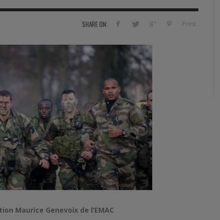
RVIE
SECURITY
HISTOIRE
2012
Print
SHARE ON:
ÎNEMENT
TONOMIE
TRAINING
LE COIN DE LA « REDACCHEF »
2013
ORT
SURVIVAL / AUTONOMY / SPORT
L’ŒIL DE ROMAIN PETIT
2014
S
CURITÉ PRIVÉE
INDUSTRIES
JEUNES AUTEURS
2015
DUSTRIES
DOCUMENTATION THÉMATIQUE
2016
RCES DE SÉCURITÉ ÉTRANGÈRES
VIDÉO
2017
PODCAST
2018
EVÈNEMENT
2019
2020
2021
otion Maurice Genevoix de l’EMAC
2022