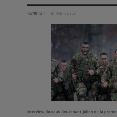
MER
MER
MER
SU
—
ROMAIN PETIT
SEPTEMBRE 7, 2021
SOUTIEN SANTÉ
FORMATION/ ENTRAÎNEMENT
FORMATION/ ENTRA
AU
SOUTIEN CARBURANT
INDUSTRIES
INDUSTRIES
SP
MCO
ARMÉES ÉTRANGÈRES
ARMÉES ÉTRANGÈRE
SÉ
FORMATION/ ENTRAÎNEMENT
IN
INDUSTRIES
FO
ARMÉES ÉTRANGÈRES
Interview du sous-lieutenant Julien de la prom