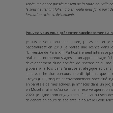
Après une année passée au sein de la toute nouvelle éc
le sous-lieutenant Julien a bien voulu nous faire part d
formation riche en événements.
Pouvez-vous vous présenter succinctement ain
Je suis le Sous-Lieutenant Julien, j’ai 25 ans et je
baccalauréat en 2013, je réalise une licence dans l
l’Université de Paris XIII. Particulièrement intéressé p
réalise de nombreux stages et un apprentissage à la 
développement d’une société de l’instant et du m
globale à la fois dans l’analyse stratégique et dans
sens et riche d’un parcours interdisciplinaire que je
Troyes (UTT) ‘risques et environnement’ spécialité I
en parallèle de mes études, je m’inscris dans un proj
en Moselle, ainsi qu’au sein de la réserve opérationn
2020, je signe mon engagement à servir au sein des o
deviendra en cours de scolarité la nouvelle École Mil