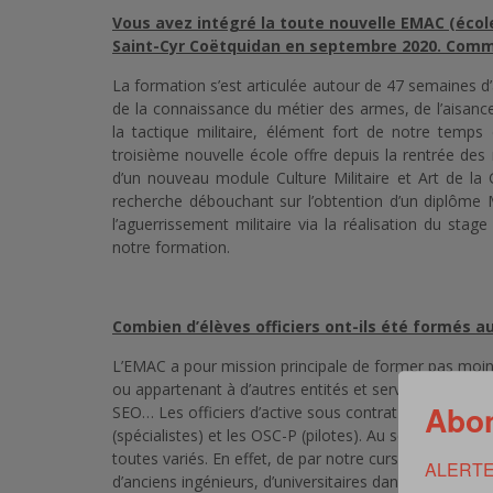
Vous avez intégré la toute nouvelle EMAC (école
Saint-Cyr Coëtquidan en septembre 2020. Comm
La formation s’est articulée autour de 47 semaines 
de la connaissance du métier des armes, de l’aisan
la tactique militaire, élément fort de notre temps 
troisième nouvelle école offre depuis la rentrée des
d’un nouveau module Culture Militaire et Art de la
recherche débouchant sur l’obtention d’un diplôme
l’aguerrissement militaire via la réalisation du s
notre formation.
Combien d’élèves officiers ont-ils été formés au
L’EMAC a pour mission principale de former pas moins 
ou appartenant à d’autres entités et services parten
Abon
SEO… Les officiers d’active sous contrat se répartisse
(spécialistes) et les OSC-P (pilotes). Au sein de ma f
toutes variés. En effet, de par notre cursus riche et 
ALERTE
d’anciens ingénieurs, d’universitaires dans le milieu de