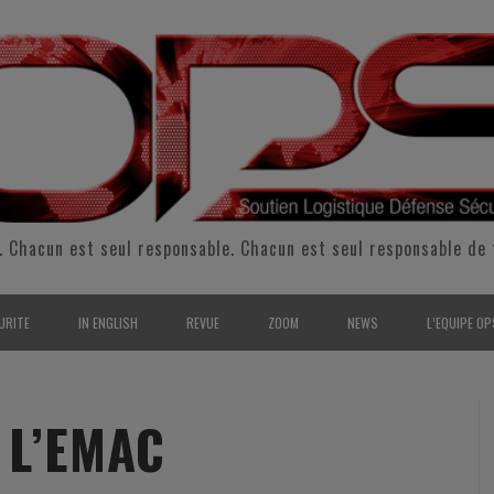
. Chacun est seul responsable. Chacun est seul responsable de 
URITE
IN ENGLISH
REVUE
ZOOM
NEWS
L’EQUIPE OP
CURITÉ INTÉRIEURE
SUPPORT & SUSTAINMENT
ENTRETIENS
2009
L’ÉQUIPE 
SERVE & GARDE NATIONALE
LOGISTIC / SUPPLY CHAIN
REPORTAGES
2010
POUR NOU
 L’EMAC
RMATION/ ENTRAÎNEMENT
DEFENSE
ANALYSE
2011
KIT MEDIA