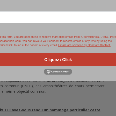
e de formation ?
année entre la cérémonie de signature de nos contrats le 12
madame la ministre et le défilé du 14 juillet à Paris clôturant
g this form, you are consenting to receive marketing emails from: Operationnels, DIESL, Pari
perationnels.com. You can revoke your consent to receive emails at any time by using the
ette année et entrecoupée de grands événements comme notre
ibe® link, found at the bottom of every email.
Emails are serviced by Constant Contact.
 en régiment…
Cliquez / Click
rentes écoles de l’académie militaire ? avez-vous des
vec les élèves officiers de l’ESM et de l’EMIA ?
 de Coëtquidan, des moments de brassages s’effectuent, comme
s en commun (CNEC), des amphithéâtres de cours permettant
rs le même objectif commun.
ix. Lui avez-vous rendu un hommage particulier cette