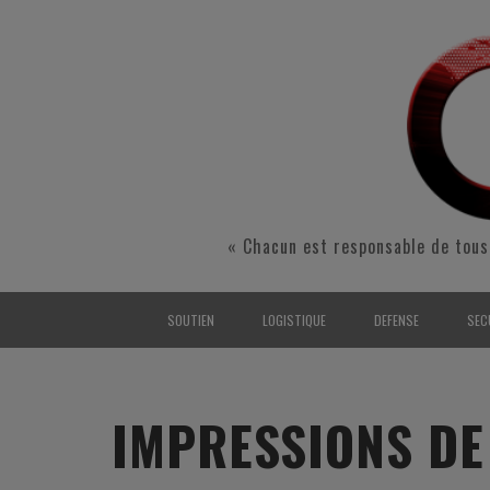
« Chacun est responsable de tous
SOUTIEN
LOGISTIQUE
DEFENSE
SEC
INTERARMÉES
INTERARMÉES
INTERARMÉES
SÉ
TERRE
TERRE
TERRE
RÉ
IMPRESSIONS DE
AIR
AIR
AIR
FO