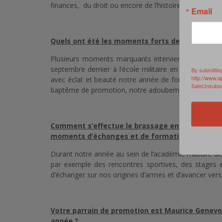
finances, du droit ou encore de l’histoire.
Email
Quels ont été les moments forts de votre anné
Plusieurs moments marquants interviennent dans l’
septembre dernier à l’école militaire en présence de 
By submittin
http://www.o
avec éclat et beauté notre année de formation. C
SafeUnsubscr
baptême de promotion, notre adoubement, le stage
Comment s’effectue le brassage entre les diffé
moments d’échanges et de formations communes a
Durant notre année au sein de l’académie militaire
par exemple des rencontres sportives, des stage
d’échanger sur nos origines d’armes et d’avancer ve
Votre parrain de promotion est Maurice Genevo
année ?