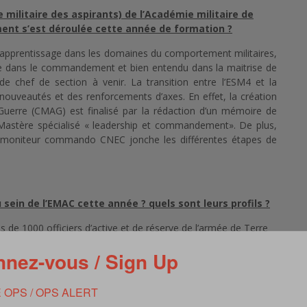
 militaire des aspirants) de l’Académie militaire de
ent s’est déroulée cette année de formation ?
d’apprentissage dans les domaines du comportement militaires,
ce dans le commandement et bien entendu dans la maitrise de
de chef de section à venir. La transition entre l’ESM4 et la
 nouveautés et des renforcements d’axes. En effet, la création
 Guerre (CMAG) est finalisé par la rédaction d’un mémoire de
 Mastère spécialisé « leadership et commandement». De plus,
tage moniteur commando CNEC jonche les différentes étapes de
 sein de l’EMAC cette année ? quels sont leurs profils ?
de 1000 officiers d’active et de réserve de l’armée de Terre
aires comme par exemple polytechnique, la gendarmerie, le
nez-vous / Sign Up
nt en trois filières : les OSC-E (encadrement), les OSC-S
ilière (OSC-E), les profils des 150 incorporés sont sommes
varié (82% titulaire d’un BAC+5) nous pouvons retrouver
 OPS / OPS ALERT
s relations internationales, de la gestion des crises, des