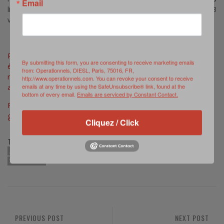
Email
livraison de 4 380 VT4 et l’étape 2 la commande de 103
véhicules sanitaires non protégés.
Pour en savoir plus sur les investissements DSA et LAD, voir
By submitting this form, you are consenting to receive marketing emails
également >>>
https://www.defense.gouv.fr/dga/actualites/dga-
from: Operationnels, DIESL, Paris, 75016, FR,
modernise-renforce-capacites-forces-matiere-defense-
http://www.operationnels.com. You can revoke your consent to receive
emails at any time by using the SafeUnsubscribe® link, found at the
aerienne-lutte-anti-drones
bottom of every email.
Emails are serviced by Constant Contact.
Photo : évaluation du Serval SCORPION en environnement
grand froid © SIRPA Terre, 2023
Cliquez / Click
TAGS:
ARMEE DE TERRE
DEFENSE SOL AIR
DGA
LUTTE ANTI-DRONE
SCORPION
SERVAL APPUI
PREVIOUS POST
NEXT POST