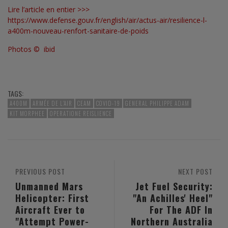
Lire l’article en entier >>>
https://www.defense.gouv.fr/english/air/actus-air/resilience-l-
a400m-nouveau-renfort-sanitaire-de-poids
Photos © ibid
TAGS:
A400M
ARMÉE DE L'AIR
CEAM
COVID-19
GENERAL PHILIPPE ADAM
KIT MORPHEE
OPERATIONE REISLIENCE
PREVIOUS POST
NEXT POST
Unmanned Mars
Jet Fuel Security:
Helicopter: First
"An Achilles' Heel"
Aircraft Ever to
For The ADF In
"Attempt Power-
Northern Australia