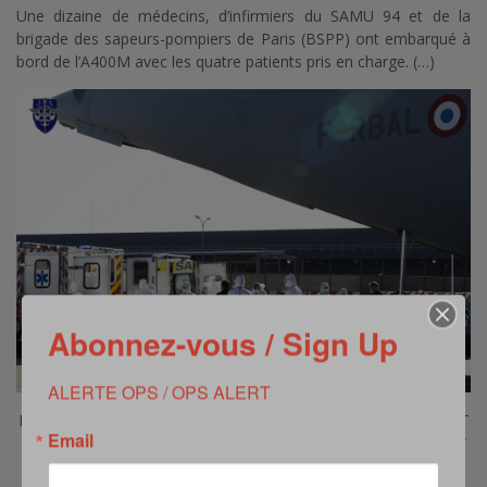
Une dizaine de médecins, d’infirmiers du SAMU 94 et de la
brigade des sapeurs-pompiers de Paris (BSPP) ont embarqué à
bord de l’A400M avec les quatre patients pris en charge. (…)
Abonnez-vous / Sign Up
ALERTE OPS / OPS ALERT
DÉCLARATION DU GÉNÉRAL PHILIPPE ADAM, COMMANDANT
Email
LE CENTRE D’EXPERTISE AÉRIENNE MILITAIRE, CONCERNANT
L’ENGAGEMENT SANITAIRE DE L’A400M