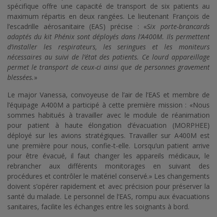
spécifique offre une capacité de transport de six patients au
maximum répartis en deux rangées. Le lieutenant François de
l’escadrille aérosanitaire (EAS) précise : «
Six porte-brancards
adaptés du kit Phénix sont déployés dans l’A400M. Ils permettent
d’installer les respirateurs, les seringues et les moniteurs
nécessaires au suivi de l’état des patients. Ce lourd appareillage
permet le transport de ceux-ci ainsi que de personnes gravement
blessées.
»
Le major Vanessa, convoyeuse de l’air de l’EAS et membre de
l’équipage A400M a participé à cette première mission : «Nous
sommes habitués à travailler avec le module de réanimation
pour patient à haute élongation d’évacuation (MORPHEE)
déployé sur les avions stratégiques. Travailler sur A400M est
une première pour nous, confie-t-elle. Lorsqu’un patient arrive
pour être évacué, il faut changer les appareils médicaux, le
rebrancher aux différents monitorages en suivant des
procédures et contrôler le matériel conservé.» Les changements
doivent s’opérer rapidement et avec précision pour préserver la
santé du malade. Le personnel de l’EAS, rompu aux évacuations
sanitaires, facilite les échanges entre les soignants à bord.