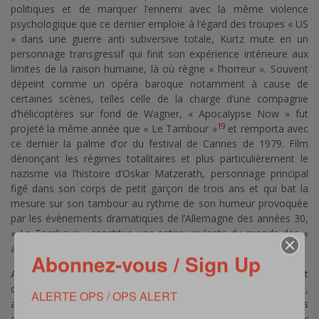
politiques et de marquer l’ennemi avec la même violence
psychologique que ce dernier emploie à l’égard des troupes « US
» dans une guerre anti subversive totale, Kurtz mute en un
personnage transgressif qui finit son expérience intérieure aux
limites de la raison humaine, là où règne « l’horreur ». Souvent
dépeint comme un opéra baroque notamment à cause de
certaines scènes, telles celle de la charge d’une compagnie
d’hélicoptères sur fond de Wagner, « Apocalypse Now » fut
19
projeté la même année que « Le Tambour »
et remporta avec
ce dernier la palme d’or du festival de Cannes de 1979. Film
dénonçant les régimes totalitaires et plus particulièrement le
nazisme via l’histoire d’Oskar Matzerath, personnage principal
figé dans son corps de petit garçon de trois ans et qui bat la
mesure sur son tambour au rythme de son humeur provoquée
par les évènements dramatiques de l’Allemagne des années 30,
« Le Tambour » constitue une satire virulente du monde des «
adultes » et de la guerre.
Abonnez-vous / Sign Up
Autre film dénonçant l’incurie et la bêtise du haut
commandement face au sacrifice et au courage des soldats,
ALERTE OPS / OPS ALERT
ainsi que le difficile retour au pays pour ces hommes à la fois
exposés à la mort loin de chez eux et honnis à leur retour aux