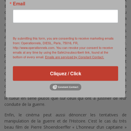
Email
Etats-Unis, « Hamburger Hill » est un film qui aborde aussi la
question du racisme et de l’intégration des jeunes recrues au
sein de l’« US Army ». Plus atypique sur l’échiquier de la
dénonciation, le superbe « La vie et rien d’autre » (1989) de
Bertrand Tavernier nous invite à interroger les choix politiques
ayant conduit à la célébration du soldat inconnu dans une
By submitting this form, you are consenting to receive marketing emails
guerre, où le chiffrage des pertes heurte la mémoire collective.
from: Operationnels, DIESL, Paris, 75016, FR,
http://www.operationnels.com. You can revoke your consent to receive
Ce film est aussi l’un des rares qui dénonce l’enrichissement
emails at any time by using the SafeUnsubscribe® link, found at the
personnel de certains industriels durant la Grande Guerre, ceux
bottom of every email.
Emails are serviced by Constant Contact.
que l’on nommait communément les profiteurs de guerre. Tout
aussi insolite dans ce registre, le « Landru » (1963) de Claude
Cliquez / Click
Chabrol décrit quant à lui comment le politique peut user du fait
divers pour détourner l’attention de l’opinion publique. Ainsi les
crimes du « monstre » tentent de faire oublier les crimes de
masse et le courroux et l’opprobre du peuple se cristallisent sur
le tueur en série plutôt que sur ceux qui ont à justifier de leur
conduite de la guerre.
Enfin, le cinéma peut aussi dénoncer les tentatives de
manipulation de la guerre et de l’Histoire. C’est le cas du très
beau film de Pierre Shoendoerffer « L’honneur d’un capitaine »