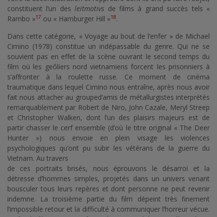
constituent l’un des
leitmotivs
de films à grand succès tels «
17
18
Rambo »
ou « Hamburger Hill »
.
Dans cette catégorie, « Voyage au bout de l’enfer » de Michael
Cimino (1978) constitue un indépassable du genre. Qui ne se
souvient pas en effet de la scène ouvrant le second temps du
film où les geôliers nord vietnamiens forcent les prisonniers à
s’affronter à la roulette russe. Ce moment de cinéma
traumatique dans lequel Cimino nous entraîne, après nous avoir
fait nous attacher au grouped’amis de métallurgistes interprétés
remarquablement par Robert de Niro, John Cazale, Meryl Streep
et Christopher Walken, dont l’un des plaisirs majeurs est de
partir chasser le cerf ensemble (d’où le titre original « The Deer
Hunter ») nous envoie en plein visage les violences
psychologiques qu’ont pu subir les vétérans de la guerre du
Vietnam. Au travers
de ces portraits brisés, nous éprouvons le désarroi et la
détresse d’hommes simples, projetés dans un univers venant
bousculer tous leurs repères et dont personne ne peut revenir
indemne. La troisième partie du film dépeint très finement
l’impossible retour et la difficulté à communiquer l’horreur vécue.