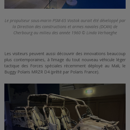
Le propulseur sous-marin PSM-65 Vostok aurait été développé par
la Direction des constructions et armes navales (DCAN) de
Cherbourg au milieu des année 1960 © Linda Verhaeghe
Les visiteurs peuvent aussi découvrir des innovations beaucoup
plus contemporaines, à l’image du tout nouveau véhicule léger
tactique des Forces spéciales récemment déployé au Mali, le
Buggy Polaris MRZR D4 (prêté par Polaris France).