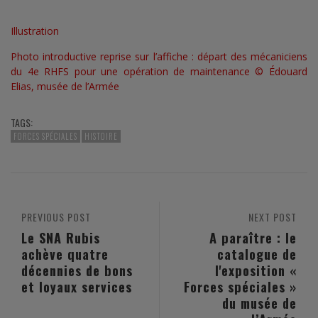
Illustration
Photo introductive reprise sur l’affiche : départ des mécaniciens
du 4e RHFS pour une opération de maintenance © Édouard
Elias, musée de l’Armée
TAGS:
FORCES SPÉCIALES
HISTOIRE
PREVIOUS POST
NEXT POST
Le SNA Rubis
A paraître : le
achève quatre
catalogue de
décennies de bons
l'exposition «
et loyaux services
Forces spéciales »
du musée de