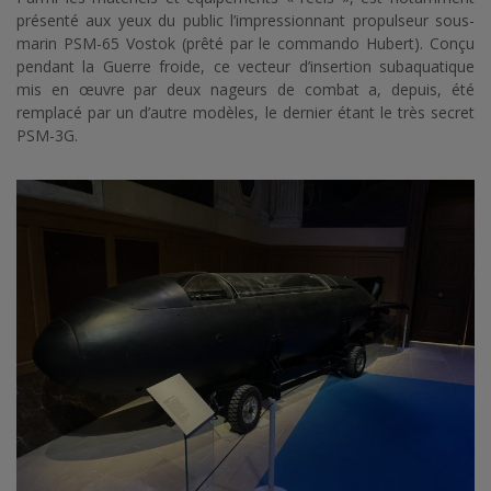
présenté aux yeux du public l’impressionnant propulseur sous-
marin PSM-65 Vostok (prêté par le commando Hubert). Conçu
pendant la Guerre froide, ce vecteur d’insertion subaquatique
mis en œuvre par deux nageurs de combat a, depuis, été
remplacé par un d’autre modèles, le dernier étant le très secret
PSM-3G.