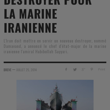
LA MARINE
IRANIENNE
L'Iran doit mettre en servir un nouveau destroyer, nommé
Damavand, a annoncé le chef d'état-major de la marine
iranienne l'amiral Habibollah Sayyari.
—
Print
BREVE
JUILLET 25, 2014