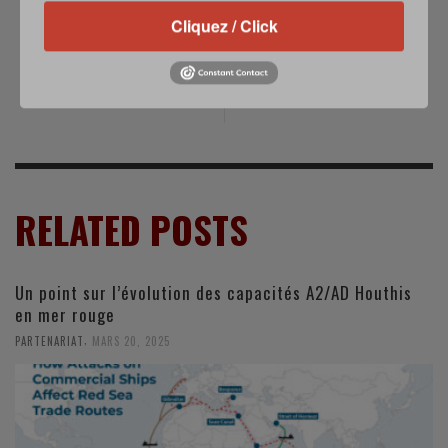
L'armée française
Saab rachète
Cliquez / Click
mobilisée dans les
ThyssenKrupp
recherches du vol
Marine Systems en
AH5017
Suède
RELATED POSTS
Un point sur l’évolution des capacités A2/AD Houthis
en mer rouge
,
PARTENARIAT
MARS 20, 2025