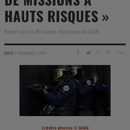
HAUTS RISQUES »
Retour sur les 40 années d'existence du GIGN.
—
Print
BREVE
NOVEMBRE 1, 2014
Crédits photos © GIGN