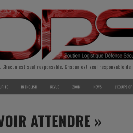
. Chacun est seul responsable. Chacun est seul responsable de 
URITE
IN ENGLISH
REVUE
ZOOM
NEWS
L’EQUIPE OP
CURITÉ INTÉRIEURE
SUPPORT & SUSTAINMENT
ENTRETIENS
2009
L’ÉQUIPE 
SERVE & GARDE NATIONALE
LOGISTIC / SUPPLY CHAIN
REPORTAGES
2010
POUR NOU
VOIR ATTENDRE »
RMATION/ ENTRAÎNEMENT
DEFENSE
ANALYSE
2011
KIT MEDIA