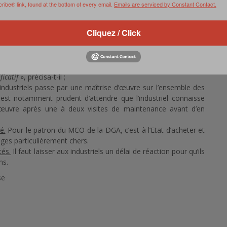
 de 55% en 2004 à 80% en 2018 permettant une baisse des coûts
ibe® link, found at the bottom of every email.
Emails are serviced by Constant Contact.
andes vagues de contractualisation qui ont eu lieu sur cette
Cliquez / Click
e le MCO.
En quinze ans, une base industrielle stable s’est
taine d’acteurs industriels, dont une demi-douzaine d’entre
offre. Les contrats tournent y compris sur les vieilles flottes.
5% de son chiffre d’affaires dans les services, c’est-à-dire
icatif
», précisa-t-il ;
industriels passe par une maîtrise d’œuvre sur l’ensemble des
l est notamment prudent d’attendre que l’industriel connaisse
uvre après une à deux visites de maintenance avant d’en
é.
Pour le patron du MCO de la DGA, c’est à l’Etat d’acheter et
anges particulièrement chers.
tés.
Il faut laisser aux industriels un délai de réaction pour qu’ils
ns.
se