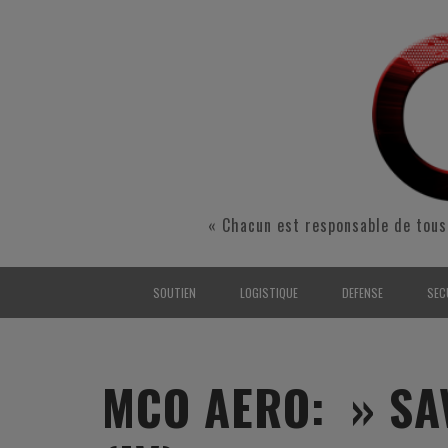
« Chacun est responsable de tous
SOUTIEN
LOGISTIQUE
DEFENSE
SEC
INTERARMÉES
INTERARMÉES
INTERARMÉES
SÉ
TERRE
TERRE
TERRE
RÉ
MCO AERO: » SA
AIR
AIR
AIR
FO