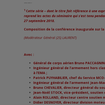
——-
1
C
ette série – dont le titre fait référence à une exp
reprend les actes du séminaire qui s’est tenu penda
27 septembre 2018.
Composition de la conférence inaugurale sur l
(Modérateur Général (2S) LAURENT)
Avec :
Général de corps aérien Bruno PACCAGNINI
Ingénieur général de l’armement hors cl
à l’EMA ;
Patrick PUYHABILIER, chef du Service MCO-
Ingénieur général de l’armement Jean-Marc
Bruno CHEVALIER, directeur général du sout
Jean-Noël STOCK, vice-président, soutien cl
Alain ROLLAND, directeur centre soutien mi
Didier DESNOYER, directeur division moteur