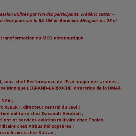
ression utilisée par l’un des participants, Frédéric Sutter –
nt deux jours sur la BA 106 de Bordeaux-Mérignac les 26 et
a transformation du MCO aéronautique
, sous-chef Performance de l’Etat-major des armées ;
asse Monique LEGRAND-LARROCHE, directrice de la DMAé
 DGA ;
 REBERT, directeur central du SIAé ;
ien militaire chez Dassault Aviation ;
ient et services aviation militaire chez Thales ;
litaire chez Airbus hélicoptères ;
s militaires chez Safran ;