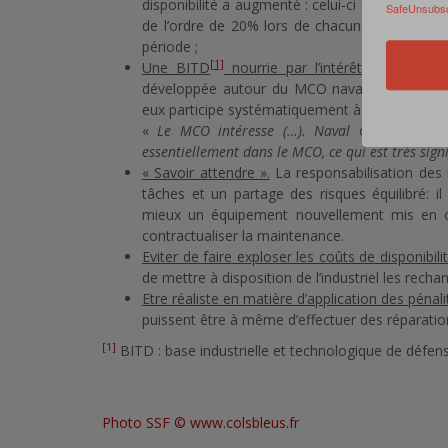
disponibilité a augmenté : celui-ci est passé
SafeUnsubscr
de l’ordre de 20% lors de chacune des deux gr
période ;
[1]
Une BITD
nourrie par l’intérêt que suscit
développée autour du MCO naval avec une ving
eux participe systématiquement à chaque appel d’
«
Le MCO intéresse (…). Naval Group réalise 4
essentiellement dans le MCO, ce qui est très signif
« Savoir attendre ».
La responsabilisation des 
tâches et un partage des risques équilibré: i
mieux un équipement nouvellement mis en œ
contractualiser la maintenance.
Eviter de faire exploser les coûts de disponibilit
de mettre à disposition de l’industriel les rech
Etre réaliste en matière d’application des pénali
puissent être à même d’effectuer des réparatio
[1]
BITD : base industrielle et technologique de défen
Photo SSF ©
www.colsbleus.fr