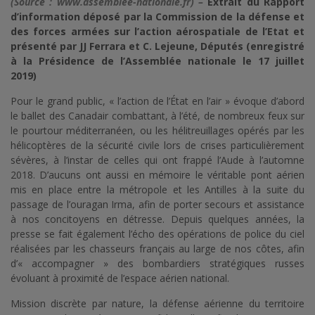
(Source : www.assemblee-nationale.fr) –
Extrait du Rapport
d’information déposé par la Commission de la défense et
des forces armées sur l’action aérospatiale de l’Etat et
présenté par JJ Ferrara et C. Lejeune, Députés (enregistré
à la Présidence de l’Assemblée nationale le 17 juillet
2019)
Pour le grand public, « l’action de l’État en l’air » évoque d’abord
le ballet des Canadair combattant, à l’été, de nombreux feux sur
le pourtour méditerranéen, ou les hélitreuillages opérés par les
hélicoptères de la sécurité civile lors de crises particulièrement
sévères, à l’instar de celles qui ont frappé l’Aude à l’automne
2018. D’aucuns ont aussi en mémoire le véritable pont aérien
mis en place entre la métropole et les Antilles à la suite du
passage de l’ouragan Irma, afin de porter secours et assistance
à nos concitoyens en détresse. Depuis quelques années, la
presse se fait également l’écho des opérations de police du ciel
réalisées par les chasseurs français au large de nos côtes, afin
d’« accompagner » des bombardiers stratégiques russes
évoluant à proximité de l’espace aérien national.
Mission discrète par nature, la défense aérienne du territoire