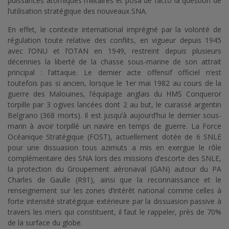
puissances atomiques militaires et posa de facto la question de
l’utilisation stratégique des nouveaux SNA.
En effet, le contexte international imprégné par la volonté de
régulation toute relative des conflits, en vigueur depuis 1945
avec l’ONU et l’OTAN en 1949, restreint depuis plusieurs
décennies la liberté de la chasse sous-marine de son attrait
principal : l’attaque. Le dernier acte offensif officiel n’est
toutefois pas si ancien, lorsque le 1er mai 1982 au cours de la
guerre des Malouines, l’équipage anglais du HMS Conqueror
torpille par 3 ogives lancées dont 2 au but, le cuirassé argentin
Belgrano (368 morts). Il est jusqu’à aujourd’hui le dernier sous-
marin à avoir torpillé un navire en temps de guerre. La Force
Océanique Stratégique (FOST), actuellement dotée de 6 SNLE
pour une dissuasion tous azimuts a mis en exergue le rôle
complémentaire des SNA lors des missions d’escorte des SNLE,
la protection du Groupement aéronaval (GAN) autour du PA
Charles de Gaulle (R91), ainsi que la reconnaissance et le
renseignement sur les zones d’intérêt national comme celles à
forte intensité stratégique extérieure par la dissuasion passive à
travers les mers qui constituent, il faut le rappeler, près de 70%
de la surface du globe.