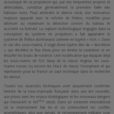
acoustique de sa propulsion qui, par ses empreintes propres et
détectables, constitue généralement la première faille des
bateaux noirs. Pour atteindre le silence total, une innovation
majeure apparait avec la refonte de l’hélice, modifiée pour
atténuer au maximum la détection sonore du bateau et
accroitre sa furtivité. La rupture technologique engagée dans la
conception du système de propulsion a fait apparaitre le
système de l’hélice dorénavant carénée en tuyère « Kort ». Dans
le cas des sous-marins, il s’agit d’une tuyère dite de « discrétion
», qui décélère le flux d’eau pour en limiter la cavitation et en
étouffer les bruits de rotation. Une modification qui équipait déjà
les sous-marins de l’US Navy de la classe Virginia, les sous-
marins russes ou encore les SNLE de classe Triomphant et qui
représente pour la France un saut technique dans la recherche
du silence.
Toutes ces avancées techniques vont assurément confirmer
l’entrée de la sous-marinade française dans une ère nouvelle,
aux prises avec les enjeux stratégiques et les nouveaux dangers
ème
qui menacent le XXI
siècle. Dans un contexte international
où le réarmement fait loi et où s’intensifient les conflits
asymétriques, plus que jamais, le renseignement militaire joue