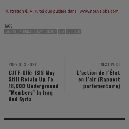
Illustration © AFP, tel que publiée dans :
www.nouvelobs.com
TAGS:
MARINE NATIONALE
NAVAL GROUP
SNA
SUFFREN
PREVIOUS POST
NEXT POST
CJTF-OIR: ISIS May
L’action de l’État
Still Retain Up To
en l’air (Rapport
18,000 Underground
parlementaire)
"Members" In Iraq
And Syria