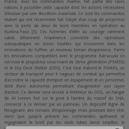
France, avec les commandos marine, fait partie des rares
nations à posséder cette capacité dont les actions nécessitent
d’évoluer par une discrétion maximale. Ce sont les commandos
Hubert qui ont récemment fait l’objet d’un coup de projecteur
avec la perte de deux de leurs membres en opération au
Burkina-Faso [5]. Ces hommes d’élite au courage rarement
salué, détiennent l’expérience convoitée des opérations
subaquatiques en zones hostiles qui trouveront dans les
innovations du Suffren un nouveau terrain d’expérience. Parmi
les innovations compatibles avec le programme Barracuda on
retrouve le propulseur sous-marin de 3ème génération (PSM3G)
et le Dry Deck Shelter (DDS). C’est tout d’abord le PSM3G, un
vecteur de transport pour 6 nageurs de combat qui permettra
d’accroître la capacité d’emport en équipement et en personnel,
doté d’une autonomie permettant d’augmenter son rayon
d’action. Ce dernier sera stocké à l’intérieur du DDS, un hangar
de 43 tonnes fixé sur le pont à l’arrière du massif du SNA,
connecté à ce dernier par un panneau. Un dispositif digne de
l’imaginaire des romans d’espionnage mais pourtant bien réel.
Alors que jusqu’à présent les commandos quittaient et
regagnaient le bord par les seuls tubes lance torpilles, le
développement et l’acquisition parallèle du PSM3G et du DDS