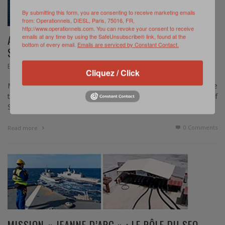
By submitting this form, you are consenting to receive marketing emails
from: Operationnels, DIESL, Paris, 75016, FR,
http://www.operationnels.com. You can revoke your consent to receive
A CARRIER STRIKE GROUPS’ BALLET TO ENSURE
emails at any time by using the SafeUnsubscribe® link, found at the
bottom of every email.
Emails are serviced by Constant Contact.
STABILITY IN THE PERSIAN GULF
,
ENTRETIEN
AVRIL 16, 2021
Cliquez / Click
Murielle Delaporte – This article was first published under the
title « French, US Carrier Strike Groups’ Ballet For Persian Gulf
Stability » in Breaking Defense. The …
0 Comments
Read more
MISSION « JEANNE D’ARC » : LE RÔLE DU SEO