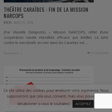
THÉÂTRE CARAÏBES : FIN DE LA MISSION
NARCOPS
,
BREVE
MARS 25, 2020
(Par Murielle Delaporte) – Mission NARCOPS, reflet d’une
coopération navale interalliée efficace aux Antilles La lutte
contre le narcotrafic en mer dans les Caraïbes est …
0 Comments
Read more
Ce site utilise des cookies pour améliorer votre expérience. Nous
supposerons que cela vous convient, mais vous pouvez vous
désabonner si vous le souhaitez.
ACCEPTEZ