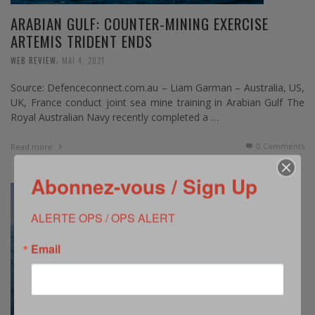
ARABIAN GULF: COUNTER-MINING EXERCISE
ARTEMIS TRIDENT ENDS
,
WEB REVIEW
MAI 4, 2021
Source: Defenceconnect.com.au – Liam Garman – Australia, US,
UK, France conduct joint sea mine training in Arabian Gulf The
Royal Australian Navy recently completed a …
0 Comments
Read more
Abonnez-vous / Sign Up
ALERTE OPS / OPS ALERT
Email