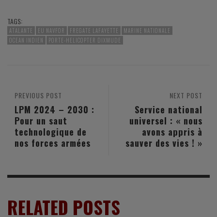
TAGS:
ATALANTE
EU NAVFOR
FREGATE LAFAYETTE
MARINE NATIONALE
OCEAN INDIEN
PORTE-HELICOPTER DIXMUDE
PREVIOUS POST
NEXT POST
LPM 2024 – 2030 :
Service national
Pour un saut
universel : « nous
technologique de
avons appris à
nos forces armées
sauver des vies ! »
RELATED POSTS