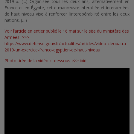
2019 ». (…) Organisée tous les deux ans, alternativement en
France et en Égypte, cette manœuvre interalliée et interarmées
de haut niveau vise à renforcer l’interopérabilité entre les deux
nations. (…)
Voir l’article en entier publié le 16 mai sur le site du ministère des
Armées >>>
https://www.defense.gouv.fr/actualites/articles/video-cleopatra-
2019-un-exercice-franco-egyptien-de-haut-niveau
Photo tirée de la vidéo ci-dessous >>> ibid