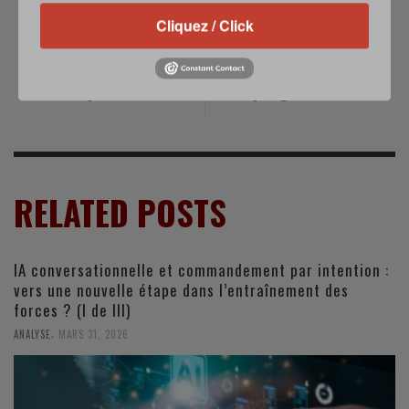
PREVIOUS POST
NEXT POST
Cliquez / Click
Embargo allemand :
Mobilité militaire
un impact négatif
en Europe : un
de 190 millions
point sur les
d'euros pour Airbus
progrès réalisés
RELATED POSTS
IA conversationnelle et commandement par intention :
vers une nouvelle étape dans l’entraînement des
forces ? (I de III)
,
ANALYSE
MARS 31, 2026