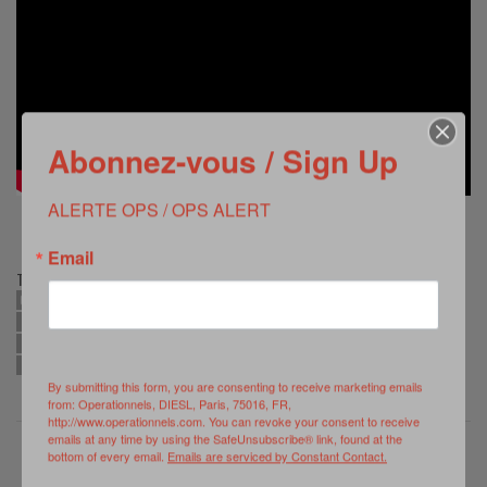
Abonnez-vous / Sign Up
ALERTE OPS / OPS ALERT
Email
TAGS:
CLEOPATRA 2019
COOPERATION
EGYPTE
ENTRAINEMENT
EXERCICE NAVAL
FRÉGATE MULTI-MISSION (FREMM) AUVERGNE
FREMM TAHYA MISR
MARINE NATIONALE
PHA GAMAL ABDEL NASSER
PORTE-HÉLICOPTÈRES AMPHIBIE (PHA) MISTRAL
By submitting this form, you are consenting to receive marketing emails
from: Operationnels, DIESL, Paris, 75016, FR,
http://www.operationnels.com. You can revoke your consent to receive
emails at any time by using the SafeUnsubscribe® link, found at the
bottom of every email.
Emails are serviced by Constant Contact.