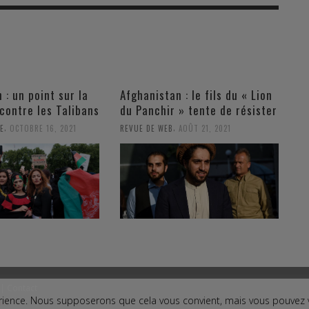
 : un point sur la
Afghanistan : le fils du « Lion
contre les Talibans
du Panchir » tente de résister
,
,
E
OCTOBRE 16, 2021
REVUE DE WEB
AOÛT 21, 2021
|
Contact
périence. Nous supposerons que cela vous convient, mais vous pouvez
ct