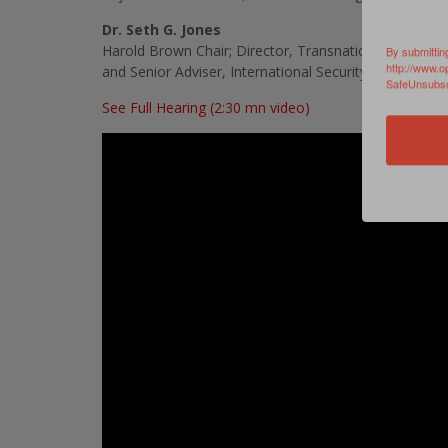
Dr. Seth G. Jones
Harold Brown Chair; Director, Transnational Threats 
By submittin
http://www.o
and Senior Adviser, International Security Program, Ce
SafeUnsubscr
See Full Hearing (2:30 mn video)