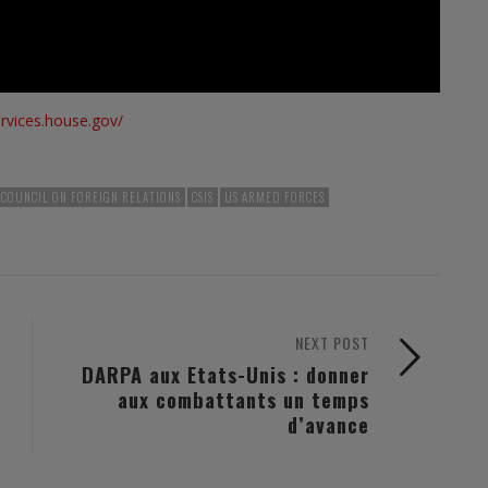
rvices.house.gov/
COUNCIL ON FOREIGN RELATIONS
CSIS
US ARMED FORCES
NEXT POST
DARPA aux Etats-Unis : donner
aux combattants un temps
d’avance