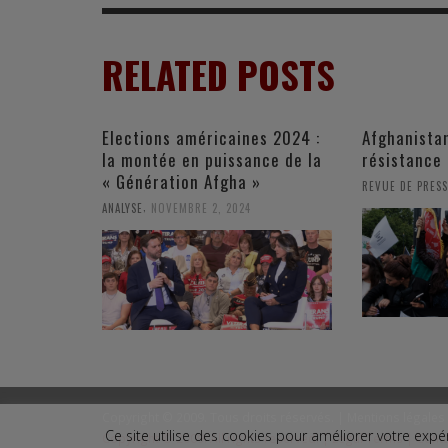
RELATED POSTS
Elections américaines 2024 :
Afghanistan
la montée en puissance de la
résistance 
« Génération Afgha »
REVUE DE PRESS
,
ANALYSE
NOVEMBRE 2, 2024
Copyright © 2009. Tous droits réservés. |
Mentions légales
Ce site utilise des cookies pour améliorer votre ex
Copyright © 2009. All rights reserved. |
Legal Terms
|
Conta