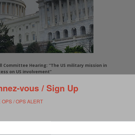
ll Committee Hearing: “The US military mission in
cess on US involvement”
on-government witnesses on the situation in Afghanistan, US
the peace process on Afghanistan and US involvement there »
, i.e. :
nez-vous / Sign Up
 OPS / OPS ALERT
International Peace
a University;