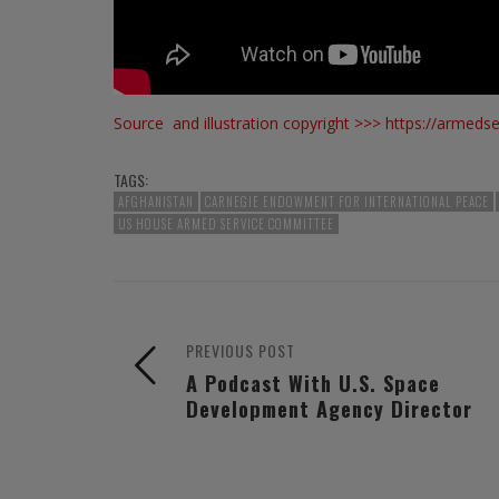
Source and illustration copyright >>>
https://armedse
TAGS:
AFGHANISTAN
CARNEGIE ENDOWMENT FOR INTERNATIONAL PEACE
US HOUSE ARMED SERVICE COMMITTEE
PREVIOUS POST
A Podcast With U.S. Space
Development Agency Director