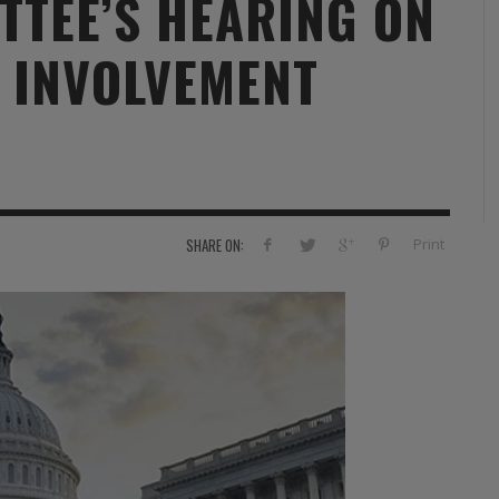
TTEE’S HEARING ON
RVIE
SECURITY
HISTOIRE
2012
Y INVOLVEMENT
ÎNEMENT
TONOMIE
TRAINING
LE COIN DE LA « REDACCHEF »
2013
ORT
SURVIVAL / AUTONOMY / SPORT
L’ŒIL DE ROMAIN PETIT
2014
S
CURITÉ PRIVÉE
INDUSTRIES
JEUNES AUTEURS
2015
DUSTRIES
DOCUMENTATION THÉMATIQUE
2016
Print
SHARE ON:
RCES DE SÉCURITÉ ÉTRANGÈRES
VIDÉO
2017
PODCAST
2018
EVÈNEMENT
2019
2020
2021
2022