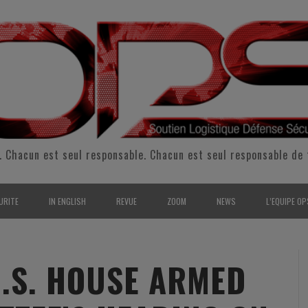
. Chacun est seul responsable. Chacun est seul responsable de 
URITE
IN ENGLISH
REVUE
ZOOM
NEWS
L’EQUIPE OP
CURITÉ INTÉRIEURE
SUPPORT & SUSTAINMENT
ENTRETIENS
2009
L’ÉQUIPE 
SERVE & GARDE NATIONALE
LOGISTIC / SUPPLY CHAIN
REPORTAGES
2010
POUR NOU
U.S. HOUSE ARMED
RMATION/ ENTRAÎNEMENT
DEFENSE
ANALYSE
2011
KIT MEDIA