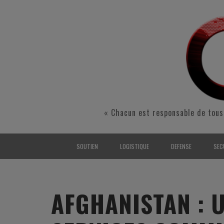
« Chacun est responsable de tous
SOUTIEN
LOGISTIQUE
DEFENSE
SEC
INTERARMÉES
INTERARMÉES
INTERARMÉES
SÉ
TERRE
TERRE
TERRE
RÉ
AFGHANISTAN : 
AIR
AIR
AIR
FO