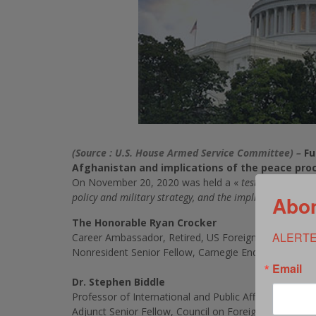
(Source : U.S. House Armed Service Committee) –
Fu
Afghanistan and implications of the peace pro
On November 20, 2020 was held a «
testimony from n
policy and military strategy, and the implications of 
Abon
The Honorable Ryan Crocker
ALERTE
Career Ambassador, Retired, US Foreign Service
Nonresident Senior Fellow, Carnegie Endowment for 
Email
Dr. Stephen Biddle
Professor of International and Public Affairs, Columbi
Adjunct Senior Fellow, Council on Foreign Relations