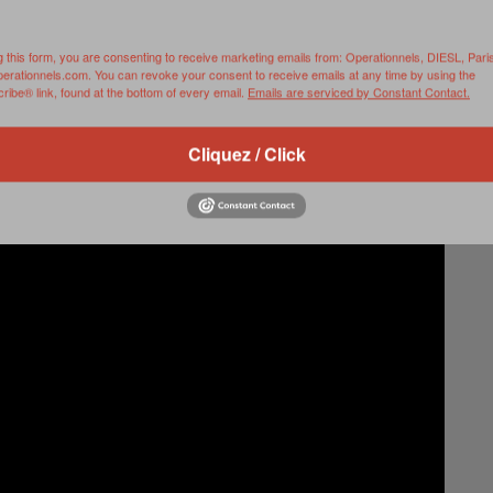
Project;
g this form, you are consenting to receive marketing emails from: Operationnels, DIESL, Pari
perationnels.com. You can revoke your consent to receive emails at any time by using the
nter for Strategic & International Studies
ibe® link, found at the bottom of every email.
Emails are serviced by Constant Contact.
Cliquez / Click