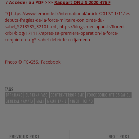
/ Accéder au PDF >>>
Rapport ONU S 2020 476 F
[7]
https://www.lemonde.fr/international/article/2017/11/11/les-
debuts-fragiles-de-la-force-militaire-conjointe-du-
sahel_5213535_3210.html ;
https://blogs.mediapart.fr/florent-
kirbil/blog/171117/apres-sa-premiere-operation-la-force-
conjointe-du-g5-sahel-debriefe-n-djamena
Photo © FC-G5S, Facebook
TAGS:
BARKHANE
BURKINA FASO
CONTRE-TERRORISME
FORCE CONJOINTE G5 SAHEL
GENERAL NAMATA
MALI
MAURITANIE
NIGER
TCHAD
PREVIOUS POST
NEXT POST