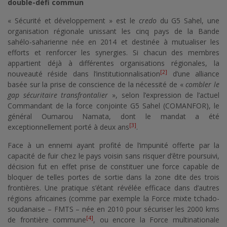
double-défi commun
« Sécurité et développement » est le
credo
du G5 Sahel, une
organisation régionale unissant les cinq pays de la Bande
sahélo-saharienne née en 2014 et destinée à mutualiser les
efforts et renforcer les synergies. Si chacun des membres
appartient déjà à différentes organisations régionales, la
[2]
nouveauté réside dans l’institutionnalisation
d’une alliance
basée sur la prise de conscience de la nécessité de «
combler le
gap sécuritaire transfrontalier
», selon l’expression de l’actuel
Commandant de la force conjointe G5 Sahel (COMANFOR), le
général Oumarou Namata, dont le mandat a été
[3]
exceptionnellement porté à deux ans
.
Face à un ennemi ayant profité de l’impunité offerte par la
capacité de fuir chez le pays voisin sans risquer d’être poursuivi,
décision fut en effet prise de constituer une force capable de
bloquer de telles portes de sortie dans la zone dite des trois
frontières. Une pratique s’étant révélée efficace dans d’autres
régions africaines (comme par exemple la Force mixte tchado-
soudanaise – FMTS – née en 2010 pour sécuriser les 2000 kms
[4]
de frontière commune
, ou encore la Force multinationale