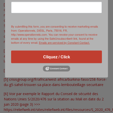
[2]
Selon certaines sources, la première opération militaire
conjointe entre les forces de Barkhane, du Niger et du Tchad
remonte à 2013 (Opération Roussette décrite par Cyril Robinet
dans son excellent article « Genèse de la Force conjointe du G5
Sahel » , page 132 >>> https://
www.editions-harmattan.fr
/) ;
By submitting this form, you are consenting to receive marketing emails
from: Operationnels, DIESL, Paris, 75016, FR,
selon d’autres, elle aurait eu lieu en 2014 (Opération Magouste
http://www.operationnels.com. You can revoke your consent to receive
citée dans >>>
https://afrimag.net/force-conjointe-sahel-
emails at any time by using the SafeUnsubscribe® link, found at the
recherche-financements-desesperement/
).
bottom of every email.
Emails are serviced by Constant Contact.
[3]
Voir par exemple :
https://www.g5sahel.org/article/entretien-
avec-le-general-de-brigade-oumarou-namata-commandant-de-
Cliquez / Click
la-force-conjointe-du-g5-sahel
; https://
www.rfi.fr/fr/podcasts
[4]
www.editions-harmattan.fr
[5]
crisisgroup.org/fr/africa/west-africa/burkina-faso/258-force-
du-g5-sahel-trouver-sa-place-dans-lembouteillage-securitaire
[6]
Voir par exemple le Rapport du Conseil de sécurité des
Nations Unies S/2020/476 sur la sitation au Mali en date du 2
juin 2020 (page 3) >>>
https://reliefweb.int/sites/reliefweb.int/files/resources/S_2020_476_