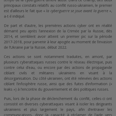
principaux constats relatifs au conflit russo-ukrainien, le premier
est d’ailleurs le fait que «
la cyberguerre se joue avant la guerre
»,
a-t-il indiqué.
De part et d’autre, les premières actions cyber ont en réalité
démarré peu après l’annexion de la Crimée par la Russie, dès
2014, et semblent avoir atteint un premier pic sur la période
2017-2018, pour parvenir à leur apogée au moment de l’invasion
de l’Ukraine par la Russie, début 2022.
Ces actions se sont notamment traduites, en amont, par
plusieurs cyberattaques russes contre le réseau électrique, puis
contre celui d’eau, ou encore par des actions de propagande
ciblant civils et militaires ukrainiens en visant à la
désorganisation. Du côté ukrainien, ont été relevées des actions
ciblant l’infosphère russe, ainsi que des fuites d’information («
leaks ») à l’encontre du gouvernement et des politiques russes.
Puis, lors de la phase de déclenchement du conflit, celles-ci ont
consisté en diverses cyberattaques visant à isoler les dirigeants
ukrainiens et plus largement le pays, afin d’entraver les
communications, donc la capacité à réclamer de l’aide vers