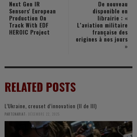
Next Gen IR
De nouveau
Sensors' European
disponible en
Production On
librairie : «
Track With EDF
L’aviation militaire
HEROIC Project
française des
origines à nos jours
»
RELATED POSTS
L’Ukraine, creuset d’innovation (II de III)
,
PARTENARIAT
DÉCEMBRE 22, 2025