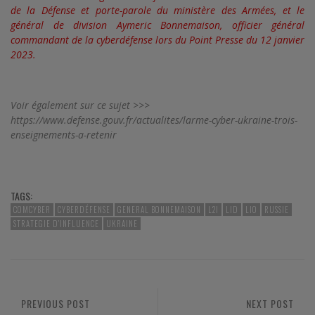
de la Défense et porte-parole du ministère des Armées, et le
général de division Aymeric Bonnemaison, officier général
commandant de la cyberdéfense lors du Point Presse du 12 janvier
2023.
Voir également sur ce sujet >>>
https://www.defense.gouv.fr/actualites/larme-cyber-ukraine-trois-
enseignements-a-retenir
TAGS:
COMCYBER
CYBERDÉFENSE
GENERAL BONNEMAISON
L2I
LID
LIO
RUSSIE
STRATEGIE D'INFLUENCE
UKRAINE
PREVIOUS POST
NEXT POST