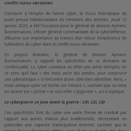
conflit russo-ukrainien
Consacré à l’emploi de l’arme cyber, le focus thématique du
point presse hebdomadaire du ministère des Armées, jeudi 12
janvier 2023, a été l’occasion pour le général de division Aymeric
Bonnemaison, officier général commandant de la cyberdéfense,
d’illustrer son importance au travers d’un retour d’expérience de
l’utilisation du cyber dans le conflit russo-ukrainien.
En propos liminaire, le général de division Aymeric
Bonnemaison, a rappelé les spécificités de ce domaine de
conflictualité. Le cyber constitue en effet une arme d’emploi, en
ce sens qu’il faut «
des mois, voire des années, pour construire
une cyberattaque
» à l’encontre d’une cible bien identifiée. Ainsi,
«
toute attaque cyber est taillée sur mesure
», sachant que sa mise
en œuvre est «
furtive
» et son effet «
fulgurant
», a-t-il expliqué.
La cyberguerre se joue avant la guerre : LIO, L2I, LID
Ces spécificités font du cyber une autre forme de combat par
rapport aux autres milieux plus traditionnels, nécessitant en
particulier une capacité d’anticipation énorme, sachant que le
tempo
de la cyberguerre diffère aussi. Dans ce champ, des deux