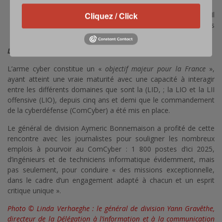
commandements cyber.
Cliquez / Click
Les actions cyber et leurs acteurs sont très peu lisibles. Il
règne dans le cyberespace une grande confusion entre les
divers acteurs.
La cyberdéfense, « objectif majeur pour la France »
L’arme cyber constitue un «
objectif majeur pour la France
»,
ayant atteint une vraie maturité avec une capacité à interagir
entre les différents domaines que sont la (LID, ; la LIO et la LII
offensive (LIO), depuis cinq ans et demi que le commandement
de la cyberdéfense (ComCyber) a été mis en place.
Le général de division Aymeric Bonnemaison a profité de cette
rencontre avec les journalistes pour souligner les nombreux
emplois à pourvoir au ComCyber : 1 800 postes d’ici 2025,
d’ingénieurs et de techniciens informatique évidemment, mais
pas seulement, pour conduire « des missions exceptionnelle,
dans le cadre d’un engagement adapté à chacun et un esprit
critique unique ».
Photo © Linda Verhaeghe : le général de division Yann Gravêthe,
directeur de la Délégation à l’information et à la communication