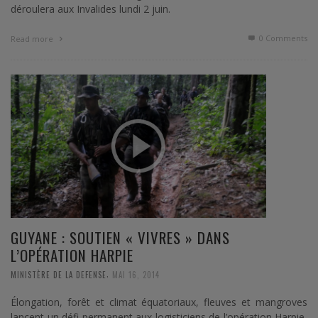
déroulera aux Invalides lundi 2 juin.
0 Comments
Read more
GUYANE : SOUTIEN « VIVRES » DANS
L’OPÉRATION HARPIE
,
MINISTÈRE DE LA DEFENSE
MAI 16, 2014
Élongation, forêt et climat équatoriaux, fleuves et mangroves
lancent un défi permanent aux logisticiens de l’opération Harpie,