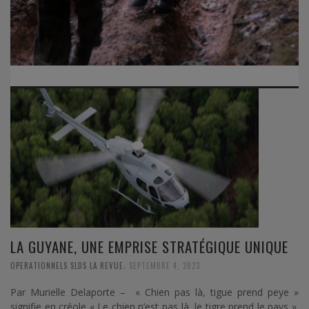
LA GUYANE, UNE EMPRISE STRATÉGIQUE UNIQUE
,
OPERATIONNELS SLDS LA REVUE
SEPTEMBRE 4, 2023
Par Murielle Delaporte – « Chien pas là, tigue prend peye »
signifie en créole « Le chien n’est pas là, le tigre prend le pays ».