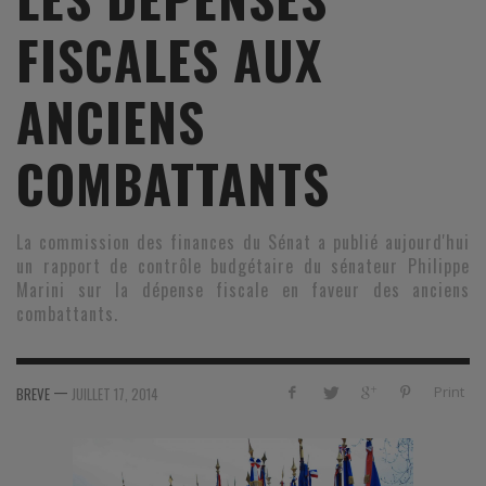
FISCALES AUX
ANCIENS
COMBATTANTS
La commission des finances du Sénat a publié aujourd'hui
un rapport de contrôle budgétaire du sénateur Philippe
Marini sur la dépense fiscale en faveur des anciens
combattants.
—
Print
BREVE
JUILLET 17, 2014