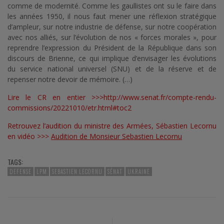
comme de modernité. Comme les gaullistes ont su le faire dans
les années 1950, il nous faut mener une réflexion stratégique
d’ampleur, sur notre industrie de défense, sur notre coopération
avec nos alliés, sur l’évolution de nos « forces morales », pour
reprendre l’expression du Président de la République dans son
discours de Brienne, ce qui implique d’envisager les évolutions
du service national universel (SNU) et de la réserve et de
repenser notre devoir de mémoire. (…)
Lire le CR en entier >>>
http://www.senat.fr/compte-rendu-
commissions/20221010/etr.html#toc2
Retrouvez l’audition du ministre des Armées, Sébastien Lecornu
en vidéo >>>
Audition de Monsieur Sebastien Lecornu
TAGS:
DEFENSE
LPM
SEBASTIEN LECORNU
SÉNAT
UKRAINE