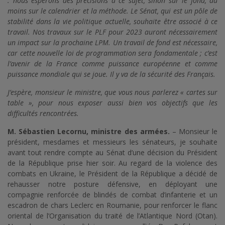
: nous espérons des précisions à ce sujet, sinon sur le fond, du
moins sur le calendrier et la méthode. Le Sénat, qui est un pôle de
stabilité dans la vie politique actuelle, souhaite être associé à ce
travail. Nos travaux sur le PLF pour 2023 auront nécessairement
un impact sur la prochaine LPM. Un travail de fond est nécessaire,
car cette nouvelle loi de programmation sera fondamentale ; c’est
l’avenir de la France comme puissance européenne et comme
puissance mondiale qui se joue. Il y va de la sécurité des Français.
J’espère, monsieur le ministre, que vous nous parlerez « cartes sur
table », pour nous exposer aussi bien vos objectifs que les
difficultés rencontrées.
M. Sébastien Lecornu, ministre des armées.
– Monsieur le
président, mesdames et messieurs les sénateurs, je souhaite
avant tout rendre compte au Sénat d’une décision du Président
de la République prise hier soir. Au regard de la violence des
combats en Ukraine, le Président de la République a décidé de
rehausser notre posture défensive, en déployant une
compagnie renforcée de blindés de combat d’infanterie et un
escadron de chars Leclerc en Roumanie, pour renforcer le flanc
oriental de l’Organisation du traité de l’Atlantique Nord (Otan).