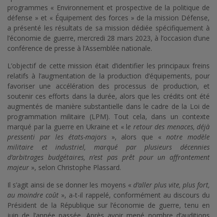
programmes « Environnement et prospective de la politique de
défense » et « Équipement des forces » de la mission Défense,
a présenté les résultats de sa mission dédiée spécifiquement à
l’économie de guerre, mercredi 28 mars 2023, à l’occasion d’une
conférence de presse à l’Assemblée nationale.
L’objectif de cette mission était d’identifier les principaux freins
relatifs à l’augmentation de la production d’équipements, pour
favoriser une accélération des processus de production, et
soutenir ces efforts dans la durée, alors que les crédits ont été
augmentés de manière substantielle dans le cadre de la Loi de
programmation militaire (LPM). Tout cela, dans un contexte
marqué par la guerre en Ukraine et « l
e retour des menaces, déjà
pressenti par les états-majors
», alors que «
notre modèle
militaire et industriel, marqué par plusieurs décennies
d’arbitrages budgétaires, n’est pas prêt pour un affrontement
majeur
», selon Christophe Plassard.
Il s’agit ainsi de se donner les moyens «
d’aller plus vite, plus fort,
au moindre coût
», a-t-il rappelé, conformément au discours du
Président de la République sur l’économie de guerre, tenu en
juin de l’année passée. Après avoir mené nombre d’auditions