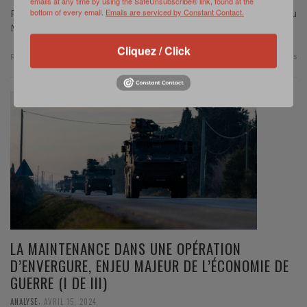
emails at any time by using the SafeUnsubscribe® link, found at the
bottom of every email.
Emails are serviced by Constant Contact.
Par le Chef d’escadron Thomas Arnal, officier de l’arme du
Matériel et Ecole de guerre – Terre – Partie II : de la prise de …
Cliquez / Click
0 Comments
Read more
LA MAINTENANCE DANS UNE OPÉRATION
D’ENVERGURE, ENJEU MAJEUR DE L’ÉCONOMIE DE
GUERRE (I DE III)
,
ANALYSE
AVRIL 15, 2024