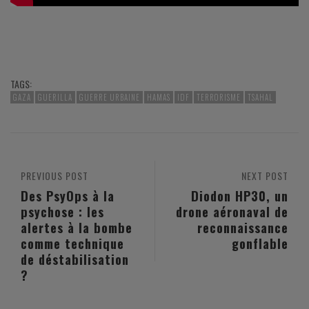
TAGS:
GAZA
GUERILLA
GUERRE URBAINE
HAMAS
IDF
TERRORISME
TSAHAL
PREVIOUS POST
NEXT POST
Des PsyOps à la
Diodon HP30, un
psychose : les
drone aéronaval de
alertes à la bombe
reconnaissance
comme technique
gonflable
de déstabilisation
?