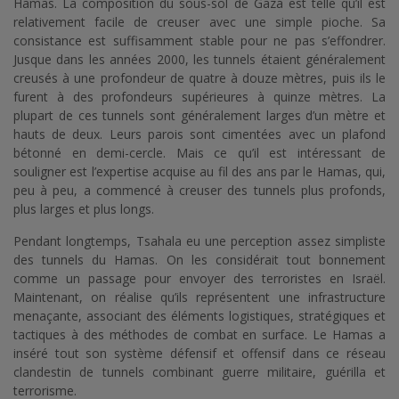
Hamas. La composition du sous-sol de Gaza est telle qu’il est
relativement facile de creuser avec une simple pioche. Sa
consistance est suffisamment stable pour ne pas s’effondrer.
Jusque dans les années 2000, les tunnels étaient généralement
creusés à une profondeur de quatre à douze mètres, puis ils le
furent à des profondeurs supérieures à quinze mètres. La
plupart de ces tunnels sont généralement larges d’un mètre et
hauts de deux. Leurs parois sont cimentées avec un plafond
bétonné en demi-cercle. Mais ce qu’il est intéressant de
souligner est l’expertise acquise au fil des ans par le Hamas, qui,
peu à peu, a commencé à creuser des tunnels plus profonds,
plus larges et plus longs.
Pendant longtemps, Tsahala eu une perception assez simpliste
des tunnels du Hamas. On les considérait tout bonnement
comme un passage pour envoyer des terroristes en Israël.
Maintenant, on réalise qu’ils représentent une infrastructure
menaçante, associant des éléments logistiques, stratégiques et
tactiques à des méthodes de combat en surface. Le Hamas a
inséré tout son système défensif et offensif dans ce réseau
clandestin de tunnels combinant guerre militaire, guérilla et
terrorisme.