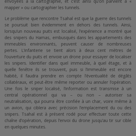
envoyées à la cartographie, et c’est ainsi qu’on parvient à «
mapper » ou cartographier les tunnels.
Le problème que rencontre Tsahal est que la guerre des tunnels
se poursuit bien évidemment en dehors des tunnels. Ainsi,
lorsqu’un nouveau puits est localisé, l’expérience a montré que
des snipers du Hamas, embusqués dans les appartements des
immeubles environnants, peuvent causer de nombreuses
pertes. L’infanterie se tient alors à deux cent mètres de
l’ouverture du puits et envoie un drone pour essayer de localiser
les snipers. Identifier dans quel immeuble, à quel étage, et à
quelle fenêtre ils se trouvent, puis si l’immeuble est encore
habité, il faudra prendre en compte l’éventualité de dégâts
collatéraux, et peut-être même reporter ou annuler l’opération.
Une fois le sniper localisé, l’information est transmise à un
central opérationnel qui va – ou non – autoriser sa
neutralisation, qui pourra être confiée à un char, voire même à
un avion, qui ciblera avec précision l’emplacement du ou des
snipers. Tsahal est à présent rodé pour effectuer toute cette
chaîne d’opération, depuis l’envoi du drone jusqu’au tir sur cible
en quelques minutes.