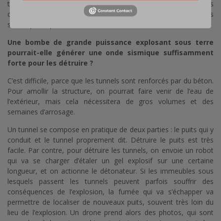
très limités. Quant aux civils qui avaient pour charge de les
creuser, certains ont dit qu’ils étaient conduits les yeux bandés
sur les puits qui menaient aux lieux où ils creusaient.
Une bombe de grande puissance explosant sous terre
pourrait-elle générer une onde sismique suffisamment
forte pour les détruire ?
C’est difficile, parce que les tunnels sont renforcés par du béton.
Pour amollir la structure, on pourrait faire venir de l’eau de
l’extérieur, mais cela nécessitera de gros volumes et des
semaines d’arrosage.
Un tunnel se compose en pratique de deux parties : le puits qui y
conduit et le tunnel proprement dit. Détruire le puits est très
facile. Par contre, pour détruire les tunnels, on envoie un robot
qui va se charger d’étaler un gel explosif sur une certaine
longueur, et on actionne le détonateur. Si les immeubles sous
lesquels passent les tunnels peuvent parfois souffrir des
conséquences de l’explosion, la fumée qui va s’échapper va
permettre de localiser de nouveaux puits, souvent très loin du
lieu de l’explosion. Un drone prend alors des photos, qui sont