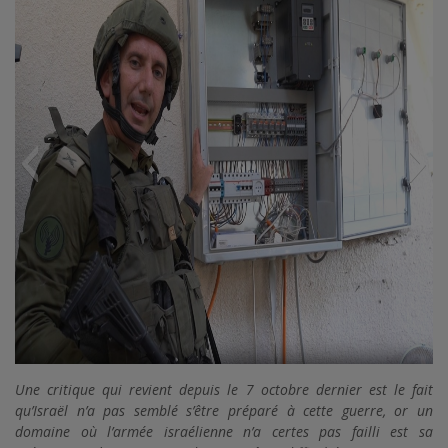
unnel
Pourquoi il est si facile de dissimuler l’ent
Une critique qui revient depuis le 7 octobre dernier est le fait
d’un tunnel
qu’Israël n’a pas semblé s’être préparé à cette guerre, or un
domaine où l’armée israélienne n’a certes pas failli est sa