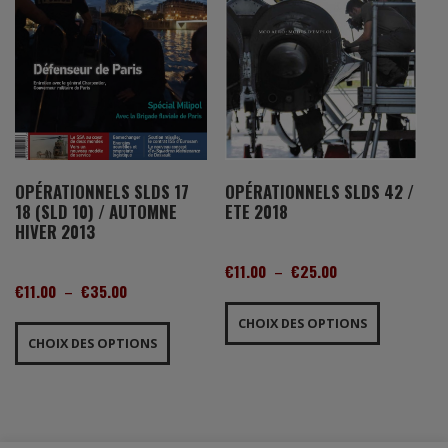
sur
la
la
page
page
du
du
produit
produit
OPÉRATIONNELS SLDS 17
OPÉRATIONNELS SLDS 42 /
18 (SLD 10) / AUTOMNE
ETE 2018
HIVER 2013
PLAGE
€
11.00
–
€
25.00
PLAGE
€
11.00
–
€
35.00
DE
Ce
DE
PRIX :
Ce
produit
CHOIX DES OPTIONS
PRIX :
€11.00
produit
a
CHOIX DES OPTIONS
€11.00
À
a
plusieurs
À
€25.00
plusieurs
variations.
€35.00
variations.
Les
Les
options
options
peuvent