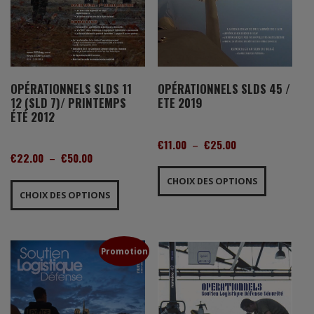
OPÉRATIONNELS SLDS 11
OPÉRATIONNELS SLDS 45 /
12 (SLD 7)/ PRINTEMPS
ETE 2019
ÉTÉ 2012
PLAGE
€
11.00
–
€
25.00
PLAGE
€
22.00
–
€
50.00
DE
Ce
DE
PRIX :
Ce
produit
CHOIX DES OPTIONS
PRIX :
€11.00
produit
a
CHOIX DES OPTIONS
€22.00
À
a
plusieurs
À
€25.00
plusieurs
variations.
€50.00
variations.
Les
Les
Promotion
options
options
peuvent
peuvent
être
être
choisies
choisies
sur