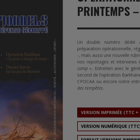
RVIE
SECURITY
HISTOIRE
2012
PRINTEMPS –
ÎNEMENT
TONOMIE
TRAINING
LE COIN DE LA « REDACCHEF »
2013
ORT
SURVIVAL / AUTONOMY / SPORT
L’ŒIL DE ROMAIN PETIT
2014
Un double numéro dédié à 
S
CURITÉ PRIVÉE
INDUSTRIES
JEUNES AUTEURS
2015
préparation opérationnelle, ré
-, mais aussi une nouvelle rubr
DUSTRIES
DOCUMENTATION THÉMATIQUE
2016
nos reportages et interviews i
camp »
, Entretien avec le gé
RCES DE SÉCURITÉ ÉTRANGÈRES
VIDÉO
2017
second de l’opération Barkhan
CPOCAA ou encore notre entret
PODCAST
2018
des tempêtes
.
EVÈNEMENT
2019
2020
VERSION IMPRIMÉE (TTC +
2021
VERSION NUMÉRIQUE (TTC
2022
FORFAIT VERSIONS IMPRIM