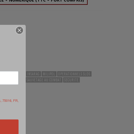
RIE
INDOCHINE
INSARAG
MILIPOL
OPERATIONNELS SLDS
OND DEPARDON
SAUVETAGE AU COMBAT
SECURITE
s, 75016, FR,