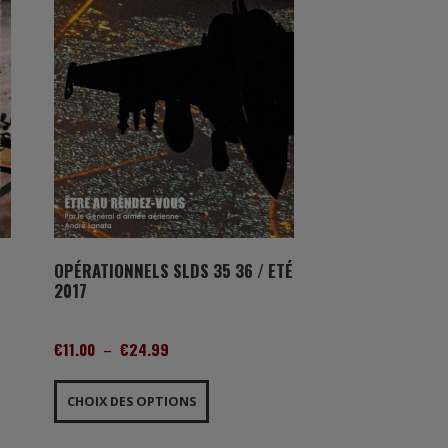
OPÉRATIONNELS SLDS 35 36 / ETÉ
2017
PLAGE
€
11.00
–
€
24.99
DE
Ce
PRIX :
produit
CHOIX DES OPTIONS
€11.00
a
À
plusieurs