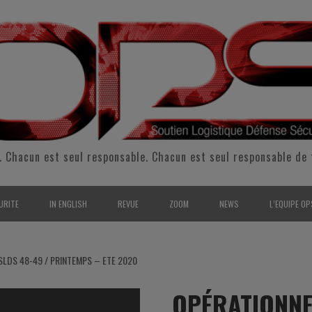
. Chacun est seul responsable. Chacun est seul responsable de 
URITE
IN ENGLISH
REVUE
ZOOM
NEWS
L’EQUIPE OP
CURITÉ INTÉRIEURE
SUPPORT & SUSTAINMENT
ENTRETIENS
2009
L’ÉQUIPE 
LDS 48-49 / PRINTEMPS – ETE 2020
SERVE & GARDE NATIONALE
LOGISTIC / SUPPLY CHAIN
REPORTAGES
2010
POUR NOU
OPÉRATIONNE
RMATION/ ENTRAÎNEMENT
DEFENSE
ANALYSE
2011
KIT MEDIA