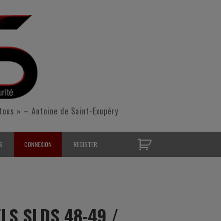
tous » – Antoine de Saint-Exupéry
S
CONNEXION
REGISTER
D’OPÉRATIONNELS
S CONTACTER
LS SLDS 48-49 /