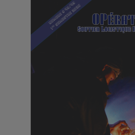
MER
MER
MER
SU
SOUTIEN SANTÉ
FORMATION/ ENTRAÎNEMENT
FORMATION/ ENTRA
AU
SOUTIEN CARBURANT
INDUSTRIES
INDUSTRIES
SP
MCO
ARMÉES ÉTRANGÈRES
ARMÉES ÉTRANGÈRE
SÉ
FORMATION/ ENTRAÎNEMENT
IN
INDUSTRIES
FO
ARMÉES ÉTRANGÈRES