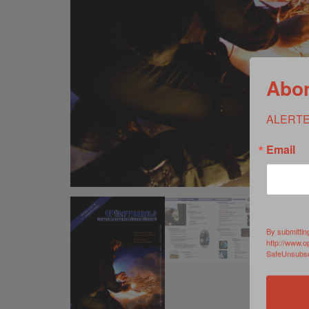
Abon
ALERTE
Email
By submittin
http://www.o
SafeUnsubscr