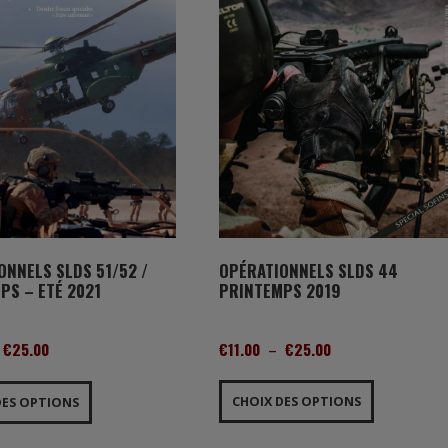
OPÉRATIONNELS SLDS 44
ONNELS SLDS 51/52 /
PRINTEMPS 2019
PS – ETÉ 2021
PLAGE
PLAGE
€
11.00
–
€
25.00
€
25.00
DE
DE
Ce
Ce
PRIX :
PRIX :
produit
produit
CHOIX DES OPTIONS
DES OPTIONS
€11.00
€11.00
a
a
À
À
plusieurs
plusieurs