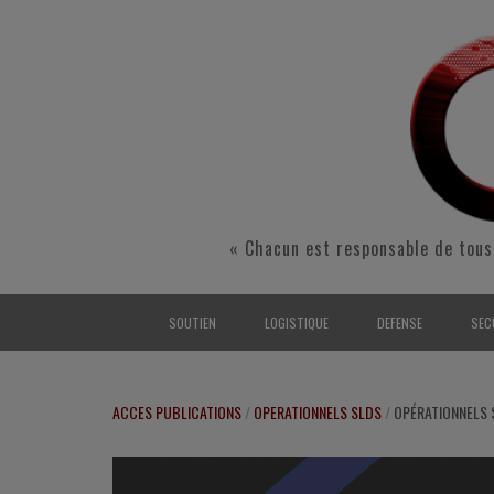
« Chacun est responsable de tous
SOUTIEN
LOGISTIQUE
DEFENSE
SEC
INTERARMÉES
INTERARMÉES
INTERARMÉES
SÉ
ACCES PUBLICATIONS
/
OPERATIONNELS SLDS
/
OPÉRATIONNELS S
TERRE
TERRE
TERRE
RÉ
AIR
AIR
AIR
FO