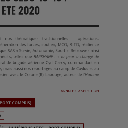
 ETE 2020
nos thématiques traditionnelles – opérations,
génération des forces, soutien, MCO, BITD, résilience
ique SAS « Survie, Autonomie, Sport ». Retrouvez ainsi
nédits, telles que
BARKHANE : « la peur a changé de
néral de brigade aérienne Cyril Carcy, commandant en
e, mais aussi nos reportages au camp de Caylus et au
ien avec le Colonel(R) Lapouge, auteur de l’
Homme
ANNULER LA SELECTION
 PORT COMPRIS)
)
ÉE + NUMÉRIQUE (TTC + PORT COMPRIS)