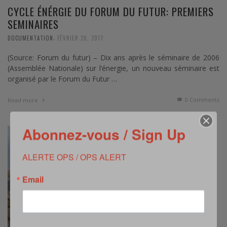
CYCLE ÉNÉRGIE DU FORUM DU FUTUR: PREMIERS
SEMINAIRES
,
DOCUMENTATION
FÉVRIER 20, 2017
(Source: Forum du futur) – Dix ans après le séminaire de 2006
(Assemblée Nationale) sur l’énergie, un nouveau séminaire est
organisé par le Forum du Futur …
0 Comments
Read more
Abonnez-vous / Sign Up
ALERTE OPS / OPS ALERT
Email