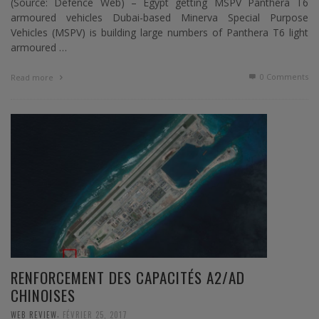
(Source: Defence Web) – Egypt getting MSPV Panthera T6
armoured vehicles Dubai-based Minerva Special Purpose
Vehicles (MSPV) is building large numbers of Panthera T6 light
armoured …
0 Comments
Read more
RENFORCEMENT DES CAPACITÉS A2/AD
CHINOISES
,
WEB REVIEW
FÉVRIER 25, 2017