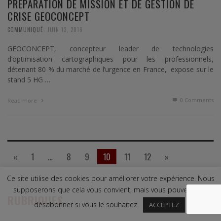
PRÉPARATION DE MISSION ET DE GESTION DE
CRISE GEOCONCEPT
,
COMMUNIQUÉ
JUIN 13, 2016
GEOCONCEPT, concepteur leader de technologies
d’optimisation cartographiques pour les professionnels,
détenant 80 % du marché de l’urgence en France, expose sur le
stand 5 HG …
0 Comments
Read more
«
1
…
8
9
10
11
12
»
Ce site utilise des cookies pour améliorer votre expérience. Nous
supposerons que cela vous convient, mais vous pouvez vous
RUBRIQUES
désabonner si vous le souhaitez.
ACCEPTEZ