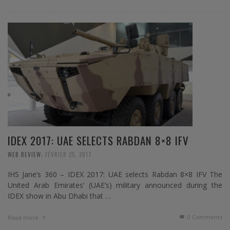
IDEX 2017: UAE SELECTS RABDAN 8×8 IFV
,
WEB REVIEW
FÉVRIER 25, 2017
IHS Jane’s 360 – IDEX 2017: UAE selects Rabdan 8×8 IFV The
United Arab Emirates’ (UAE’s) military announced during the
IDEX show in Abu Dhabi that …
0 Comments
Read more