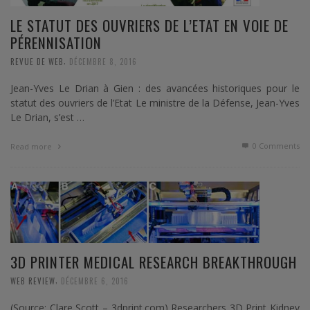
LE STATUT DES OUVRIERS DE L’ETAT EN VOIE DE
PÉRENNISATION
,
REVUE DE WEB
DÉCEMBRE 8, 2016
Jean-Yves Le Drian à Gien : des avancées historiques pour le
statut des ouvriers de l’Etat Le ministre de la Défense, Jean-Yves
Le Drian, s’est …
0 Comments
Read more
3D PRINTER MEDICAL RESEARCH BREAKTHROUGH
,
WEB REVIEW
DÉCEMBRE 6, 2016
(Source: Clare Scott – 3dprint.com) Researchers 3D Print Kidney